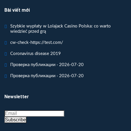
Bài viết mới
Szybkie wypłaty w Lolajack Casino Polska: co warto
wiedzieć przed grą
cw-check-https://test.com/
Coronavirus disease 2019
Проверка публикации · 2026-07-20
Проверка публикации · 2026-07-20
Newsletter
Subscribe