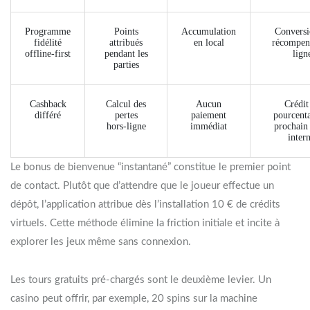
Programme
Points
Accumulation
Conversi
fidélité
attribués
en local
récompen
offline‑first
pendant les
lign
parties
Cashback
Calcul des
Aucun
Crédit
différé
pertes
paiement
pourcent
hors‑ligne
immédiat
prochain
intern
Le bonus de bienvenue “instantané” constitue le premier point
de contact. Plutôt que d’attendre que le joueur effectue un
dépôt, l’application attribue dès l’installation 10 € de crédits
virtuels. Cette méthode élimine la friction initiale et incite à
explorer les jeux même sans connexion.
Les tours gratuits pré‑chargés sont le deuxième levier. Un
casino peut offrir, par exemple, 20 spins sur la machine