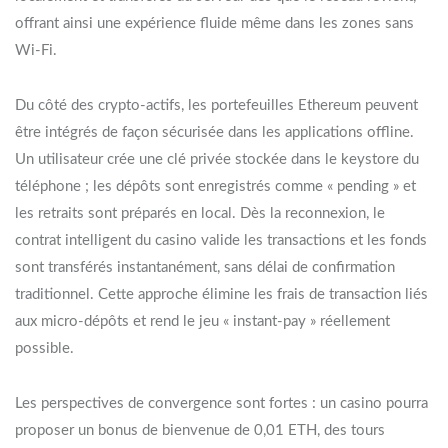
offrant ainsi une expérience fluide même dans les zones sans
Wi‑Fi.
Du côté des crypto‑actifs, les portefeuilles Ethereum peuvent
être intégrés de façon sécurisée dans les applications offline.
Un utilisateur crée une clé privée stockée dans le keystore du
téléphone ; les dépôts sont enregistrés comme « pending » et
les retraits sont préparés en local. Dès la reconnexion, le
contrat intelligent du casino valide les transactions et les fonds
sont transférés instantanément, sans délai de confirmation
traditionnel. Cette approche élimine les frais de transaction liés
aux micro‑dépôts et rend le jeu « instant‑pay » réellement
possible.
Les perspectives de convergence sont fortes : un casino pourra
proposer un bonus de bienvenue de 0,01 ETH, des tours