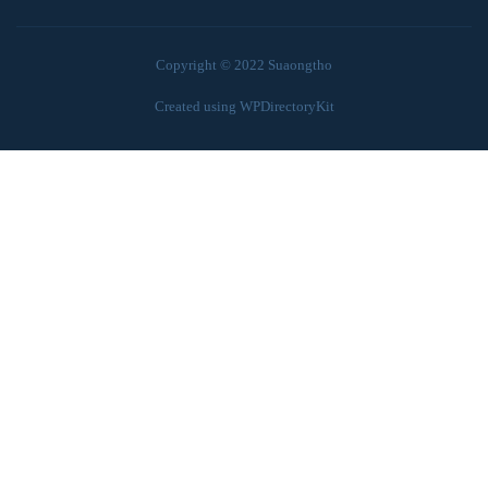
Copyright © 2022 Suaongtho
Created using WPDirectoryKit