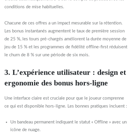
conditions de mise habituelles.
Chacune de ces offres a un impact mesurable sur la rétention.
Les bonus instantanés augmentent le taux de première session
de 25 %, les tours pré‑chargés améliorent la durée moyenne de
jeu de 15 % et les programmes de fidélité offline‑first réduisent
le churn de 8 % sur une période de six mois.
3. L’expérience utilisateur : design et
ergonomie des bonus hors‑ligne
Une interface claire est cruciale pour que le joueur comprenne
ce qui est disponible hors‑ligne. Les bonnes pratiques incluent :
Un bandeau permanent indiquant le statut « Offline » avec un
icône de nuage.