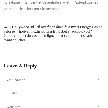
hors‑ligne, intelligent et décentralisé — et il n’attend que les
premiers pionniers pour le façonner.
←
A Hollywood‑stílusú nyerőgép álma és a nyári Energy Casino
valóság – hogyan hozhatod ki a legtöbbet a jackpotokból?
Guide complet du casino en ligne : tout ce qu’il faut savoir
→
avant de jouer
Leave A Reply