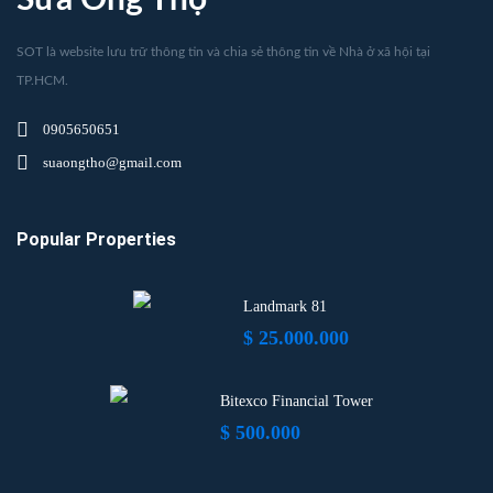
Sữa Ông Thọ
SOT là website lưu trữ thông tin và chia sẻ thông tin về Nhà ở xã hội tại
TP.HCM.
0905650651
suaongtho@gmail.com
Popular Properties
Landmark 81
$ 25.000.000
Bitexco Financial Tower
$ 500.000