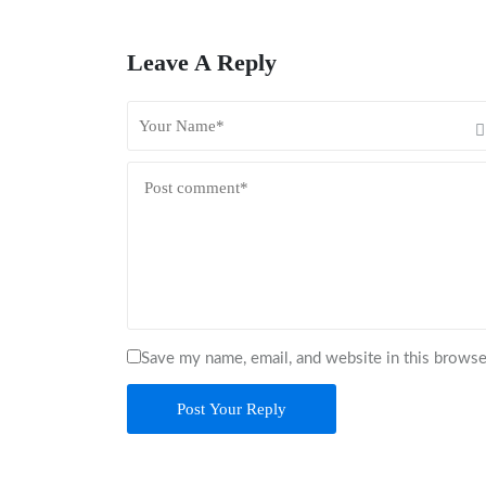
Leave A Reply
Save my name, email, and website in this browse
Post Your Reply