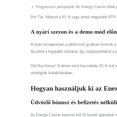
Progresszív jackpotok: Az Energy Casino több p
Pro Tip: Válaszd a 95 % vagy annál magasabb RTP‑v
A nyári szezon és a demo mód előn
A nyári hónapokban a játékosok gyakran keresik a
teszteld a legújabb slotokat. Így megtanulhatod a 
Did You Know? A demo mód használata 30 %‑kal növe
stratégiák kialakításában.
Hogyan használjuk ki az Ener
Üdvözlő bónusz és befizetés nélküli
Az Energy Casino kaszinó két fő kezdő ajánlattal r