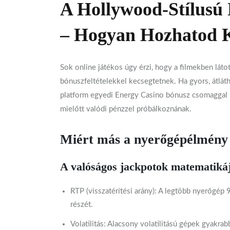
A Hollywood‑stílusú
– Hogyan Hozhatod K
Sok online játékos úgy érzi, hogy a filmekben láto
bónuszfeltételekkel kecsegtetnek. Ha gyors, átlát
platform egyedi Energy Casino bónusz csomaggal i
mielőtt valódi pénzzel próbálkoznának.
Miért más a nyerőgépélmény 
A valóságos jackpotok matematiká
RTP (visszatérítési arány): A legtöbb nyerőgép
részét.
Volatilitás: Alacsony volatilitású gépek gyakr