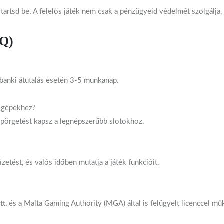
és tartsd be. A felelős játék nem csak a pénzügyeid védelmét szolgálj
AQ)
 banki átutalás esetén 3‑5 munkanap.
rőgépekhez?
 pörgetést kapsz a legnépszerűbb slotokhoz.
etést, és valós időben mutatja a játék funkcióit.
, és a Malta Gaming Authority (MGA) által is felügyelt licenccel műkö