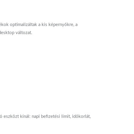
kok optimalizáltak a kis képernyőkre, a
desktop változat.
szközt kínál: napi befizetési limit, időkorlát,