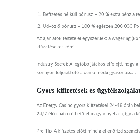
Befizetés nélküli bónusz – 20 % extra pénz a re
Üdvözlő bónusz – 100 % egészen 200 000 Ft‑ig
Az ajánlatok feltételei egyszerűek: a wagering (kör
kifizetéseket kérni.
Industry Secret: A legtöbb játékos elfelejti, hogy
könnyen teljesíthető a demo módú gyakorlással.
Gyors kifizetések és ügyfélszolgála
Az Energy Casino gyors kifizetései 24‑48 órán bel
24/7 élő chaten érhető el magyar nyelven, így a k
Pro Tip: A kifizetés előtt mindig ellenőrizd szem