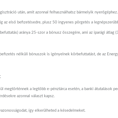
gisztráció után, amit azonnal felhasználhatsz bármelyik nyerőgéphez.
 az első befizetésedre, plusz 50 ingyenes pörgetés a legnépszerűb
befuttatás) aránya 25‑szor a bónusz összegére, ami az iparági átlag (
 a befizetés nélküli bónuszok is igényelnek körbefuttatást, de az En
t
ül megtörténnek a legtöbb e‑pénztárca esetén, a banki átutalások p
érdésekre azonnal választ kapsz.
élyazonosságodat, így elkerülheted a késedelmeket.