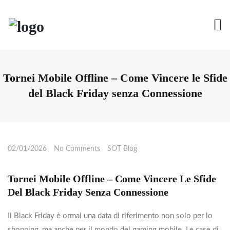
Skip
to
content
Tornei Mobile Offline – Come Vincere le Sfide
del Black Friday senza Connessione
02/01/2026
No Comments
SOT Blog
Tornei Mobile Offline – Come Vincere Le Sfide
Del Black Friday Senza Connessione
Il Black Friday è ormai una data di riferimento non solo per lo
shopping, ma anche per il mondo del gaming mobile. Le case di