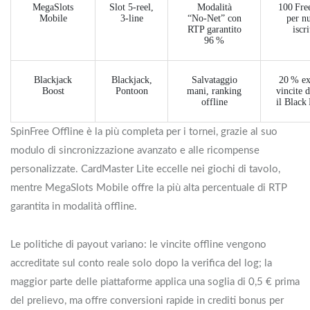
MegaSlots
Slot 5‑reel,
Modalità
100 Fre
Mobile
3‑line
“No‑Net” con
per n
RTP garantito
iscri
96 %
Blackjack
Blackjack,
Salvataggio
20 % ex
Boost
Pontoon
mani, ranking
vincite 
offline
il Black
SpinFree Offline è la più completa per i tornei, grazie al suo
modulo di sincronizzazione avanzato e alle ricompense
personalizzate. CardMaster Lite eccelle nei giochi di tavolo,
mentre MegaSlots Mobile offre la più alta percentuale di RTP
garantita in modalità offline.
Le politiche di payout variano: le vincite offline vengono
accreditate sul conto reale solo dopo la verifica del log; la
maggior parte delle piattaforme applica una soglia di 0,5 € prima
del prelievo, ma offre conversioni rapide in crediti bonus per