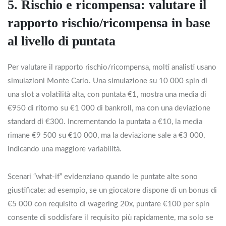
5. Rischio e ricompensa: valutare il
rapporto rischio/ricompensa in base
al livello di puntata
Per valutare il rapporto rischio/ricompensa, molti analisti usano
simulazioni Monte Carlo. Una simulazione su 10 000 spin di
una slot a volatilità alta, con puntata €1, mostra una media di
€950 di ritorno su €1 000 di bankroll, ma con una deviazione
standard di €300. Incrementando la puntata a €10, la media
rimane €9 500 su €10 000, ma la deviazione sale a €3 000,
indicando una maggiore variabilità.
Scenari “what‑if” evidenziano quando le puntate alte sono
giustificate: ad esempio, se un giocatore dispone di un bonus di
€5 000 con requisito di wagering 20x, puntare €100 per spin
consente di soddisfare il requisito più rapidamente, ma solo se