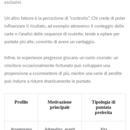
esclusivi.
Un altro fattore è la percezione di “controllo”. Chi crede di poter
influenzare il risultato, ad esempio attraverso il conteggio delle
carte o l’analisi delle sequenze di roulette, tende a optare per
puntate più alte, convinto di avere un vantaggio.
Infine, le esperienze pregresse giocano un ruolo cruciale: un
vincitore occasionalmente fortunato può sviluppare una
propensione a scommettere di più, mentre una serie di perdite
può indurre a ridurre drasticamente le puntate.
Profilo
Motivazione
Tipologia di
principale
puntata
preferita
Avventuriero
Adrenalina, grandi
Alta