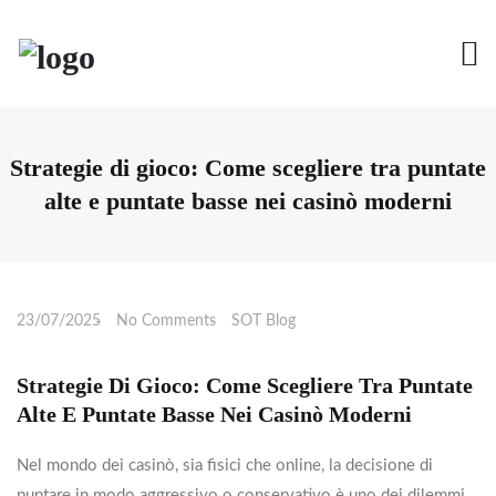
Skip
to
content
Strategie di gioco: Come scegliere tra puntate
alte e puntate basse nei casinò moderni
23/07/2025
No Comments
SOT Blog
Strategie Di Gioco: Come Scegliere Tra Puntate
Alte E Puntate Basse Nei Casinò Moderni
Nel mondo dei casinò, sia fisici che online, la decisione di
puntare in modo aggressivo o conservativo è uno dei dilemmi