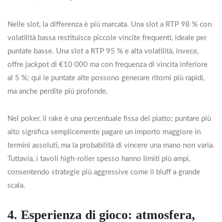
Nelle slot, la differenza è più marcata. Una slot a RTP 98 % con
volatilità bassa restituisce piccole vincite frequenti, ideale per
puntate basse. Una slot a RTP 95 % e alta volatilità, invece,
offre jackpot di €10 000 ma con frequenza di vincita inferiore
al 5 %; qui le puntate alte possono generare ritorni più rapidi,
ma anche perdite più profonde.
Nel poker, il rake è una percentuale fissa del piatto; puntare più
alto significa semplicemente pagare un importo maggiore in
termini assoluti, ma la probabilità di vincere una mano non varia.
Tuttavia, i tavoli high‑roller spesso hanno limiti più ampi,
consentendo strategie più aggressive come il bluff a grande
scala.
4. Esperienza di gioco: atmosfera,