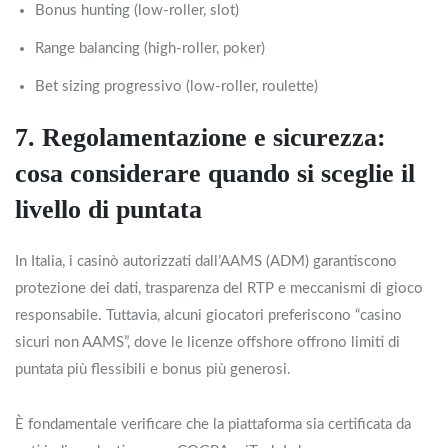
Bonus hunting (low‑roller, slot)
Range balancing (high‑roller, poker)
Bet sizing progressivo (low‑roller, roulette)
7. Regolamentazione e sicurezza:
cosa considerare quando si sceglie il
livello di puntata
In Italia, i casinò autorizzati dall’AAMS (ADM) garantiscono
protezione dei dati, trasparenza del RTP e meccanismi di gioco
responsabile. Tuttavia, alcuni giocatori preferiscono “casino
sicuri non AAMS”, dove le licenze offshore offrono limiti di
puntata più flessibili e bonus più generosi.
È fondamentale verificare che la piattaforma sia certificata da