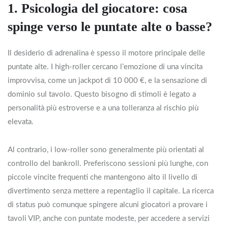
1. Psicologia del giocatore: cosa
spinge verso le puntate alte o basse?
Il desiderio di adrenalina è spesso il motore principale delle
puntate alte. I high‑roller cercano l’emozione di una vincita
improvvisa, come un jackpot di 10 000 €, e la sensazione di
dominio sul tavolo. Questo bisogno di stimoli è legato a
personalità più estroverse e a una tolleranza al rischio più
elevata.
Al contrario, i low‑roller sono generalmente più orientati al
controllo del bankroll. Preferiscono sessioni più lunghe, con
piccole vincite frequenti che mantengono alto il livello di
divertimento senza mettere a repentaglio il capitale. La ricerca
di status può comunque spingere alcuni giocatori a provare i
tavoli VIP, anche con puntate modeste, per accedere a servizi