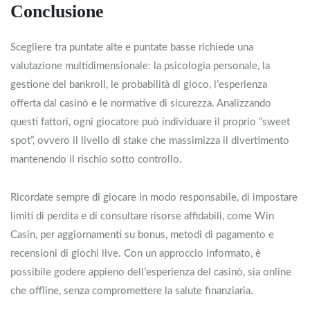
Conclusione
Scegliere tra puntate alte e puntate basse richiede una
valutazione multidimensionale: la psicologia personale, la
gestione del bankroll, le probabilità di gioco, l’esperienza
offerta dal casinò e le normative di sicurezza. Analizzando
questi fattori, ogni giocatore può individuare il proprio “sweet
spot”, ovvero il livello di stake che massimizza il divertimento
mantenendo il rischio sotto controllo.
Ricordate sempre di giocare in modo responsabile, di impostare
limiti di perdita e di consultare risorse affidabili, come Win
Casin, per aggiornamenti su bonus, metodi di pagamento e
recensioni di giochi live. Con un approccio informato, è
possibile godere appieno dell’esperienza del casinò, sia online
che offline, senza compromettere la salute finanziaria.