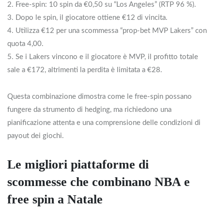
2. Free‑spin: 10 spin da €0,50 su “Los Angeles” (RTP 96 %).
3. Dopo le spin, il giocatore ottiene €12 di vincita.
4. Utilizza €12 per una scommessa “prop‑bet MVP Lakers” con
quota 4,00.
5. Se i Lakers vincono e il giocatore è MVP, il profitto totale
sale a €172, altrimenti la perdita è limitata a €28.
Questa combinazione dimostra come le free‑spin possano
fungere da strumento di hedging, ma richiedono una
pianificazione attenta e una comprensione delle condizioni di
payout dei giochi.
Le migliori piattaforme di
scommesse che combinano NBA e
free spin a Natale