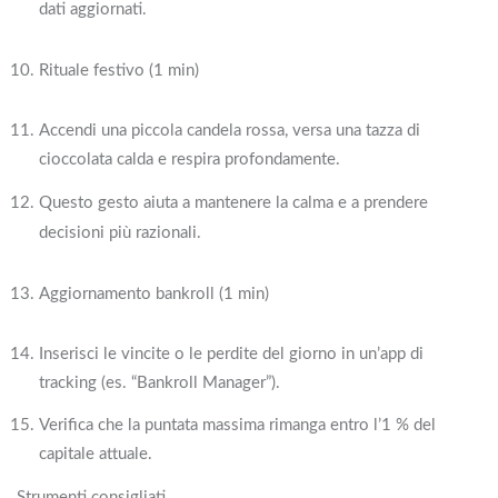
dati aggiornati.
Rituale festivo (1 min)
Accendi una piccola candela rossa, versa una tazza di
cioccolata calda e respira profondamente.
Questo gesto aiuta a mantenere la calma e a prendere
decisioni più razionali.
Aggiornamento bankroll (1 min)
Inserisci le vincite o le perdite del giorno in un’app di
tracking (es. “Bankroll Manager”).
Verifica che la puntata massima rimanga entro l’1 % del
capitale attuale.
Strumenti consigliati