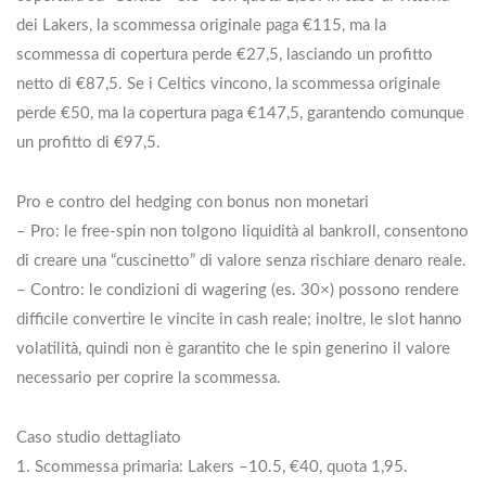
dei Lakers, la scommessa originale paga €115, ma la
scommessa di copertura perde €27,5, lasciando un profitto
netto di €87,5. Se i Celtics vincono, la scommessa originale
perde €50, ma la copertura paga €147,5, garantendo comunque
un profitto di €97,5.
Pro e contro del hedging con bonus non monetari
– Pro: le free‑spin non tolgono liquidità al bankroll, consentono
di creare una “cuscinetto” di valore senza rischiare denaro reale.
– Contro: le condizioni di wagering (es. 30×) possono rendere
difficile convertire le vincite in cash reale; inoltre, le slot hanno
volatilità, quindi non è garantito che le spin generino il valore
necessario per coprire la scommessa.
Caso studio dettagliato
1. Scommessa primaria: Lakers –10.5, €40, quota 1,95.