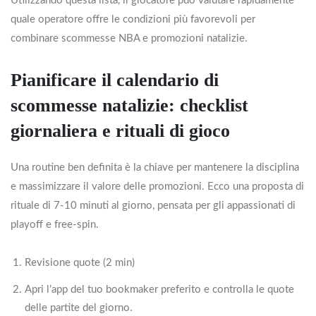
Utilizzando questa lista, il giocatore può valutare rapidamente
quale operatore offre le condizioni più favorevoli per
combinare scommesse NBA e promozioni natalizie.
Pianificare il calendario di
scommesse natalizie: checklist
giornaliera e rituali di gioco
Una routine ben definita è la chiave per mantenere la disciplina
e massimizzare il valore delle promozioni. Ecco una proposta di
rituale di 7‑10 minuti al giorno, pensata per gli appassionati di
playoff e free‑spin.
Revisione quote (2 min)
Apri l’app del tuo bookmaker preferito e controlla le quote
delle partite del giorno.