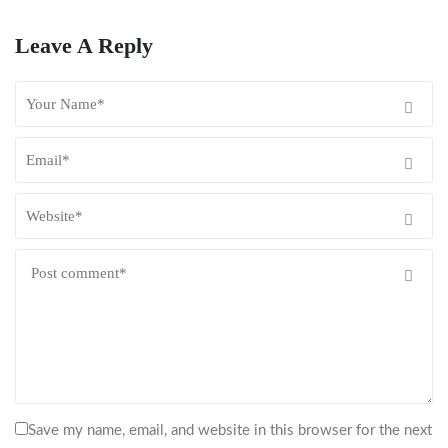
Leave A Reply
Save my name, email, and website in this browser for the next