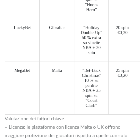
“Hoops
Hero”
LuckyBet
Gibraltar
“Holiday
20 spin
Double‑Up”
€0,30
50 % extra
su vincite
NBA + 20
spin
MegaBet
Malta
“Bet‑Back
25 spin
Christmas”
€0,20
10 % su
perdite
NBA + 25
spin su
“Court
Clash”
Valutazione dei fattori chiave
– Licenza: le piattaforme con licenza Malta o UK offrono
maggiore protezione dei giocatori rispetto a quelle con solo