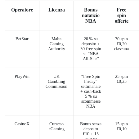
Operatore
Licenza
Bonus
Free
natalizio
spin
NBA
offerte
BetStar
Malta
20 % su
30 spin
Gaming
deposito +
€0,20
Authority
30 free spin
ciascuna
su “NBA
All‑Star”
PlayWin
UK
“Free Spin
25 spin
Gambling
Friday”
€0,25
Commission
settimanale
+ cash‑back
5 % su
scommesse
NBA
CasinoX
Curacao
Bonus senza
15 spin
eGaming
deposito
€0,10
€10 + 15
spin su