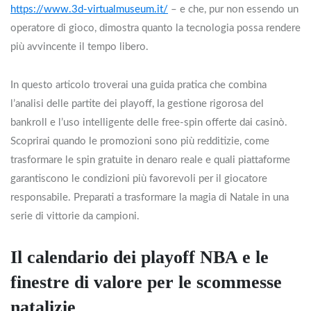
https://www.3d-virtualmuseum.it/
– e che, pur non essendo un
operatore di gioco, dimostra quanto la tecnologia possa rendere
più avvincente il tempo libero.
In questo articolo troverai una guida pratica che combina
l’analisi delle partite dei playoff, la gestione rigorosa del
bankroll e l’uso intelligente delle free‑spin offerte dai casinò.
Scoprirai quando le promozioni sono più redditizie, come
trasformare le spin gratuite in denaro reale e quali piattaforme
garantiscono le condizioni più favorevoli per il giocatore
responsabile. Preparati a trasformare la magia di Natale in una
serie di vittorie da campioni.
Il calendario dei playoff NBA e le
finestre di valore per le scommesse
natalizie