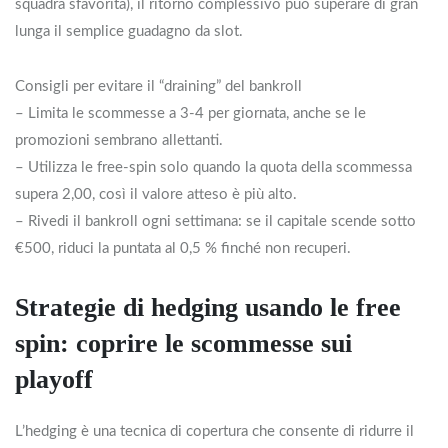
squadra sfavorita), il ritorno complessivo può superare di gran
lunga il semplice guadagno da slot.
Consigli per evitare il “draining” del bankroll
– Limita le scommesse a 3‑4 per giornata, anche se le
promozioni sembrano allettanti.
– Utilizza le free‑spin solo quando la quota della scommessa
supera 2,00, così il valore atteso è più alto.
– Rivedi il bankroll ogni settimana: se il capitale scende sotto
€500, riduci la puntata al 0,5 % finché non recuperi.
Strategie di hedging usando le free
spin: coprire le scommesse sui
playoff
L’hedging è una tecnica di copertura che consente di ridurre il