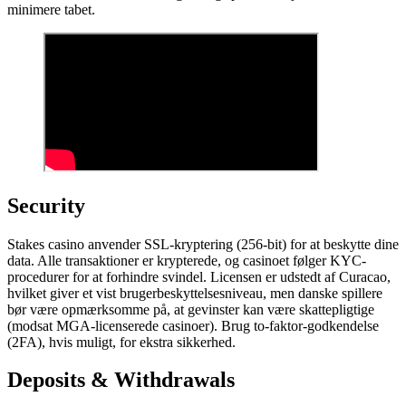
minimere tabet.
Security
Stakes casino anvender SSL-kryptering (256-bit) for at beskytte dine
data. Alle transaktioner er krypterede, og casinoet følger KYC-
procedurer for at forhindre svindel. Licensen er udstedt af Curacao,
hvilket giver et vist brugerbeskyttelsesniveau, men danske spillere
bør være opmærksomme på, at gevinster kan være skattepligtige
(modsat MGA-licenserede casinoer). Brug to-faktor-godkendelse
(2FA), hvis muligt, for ekstra sikkerhed.
Deposits & Withdrawals