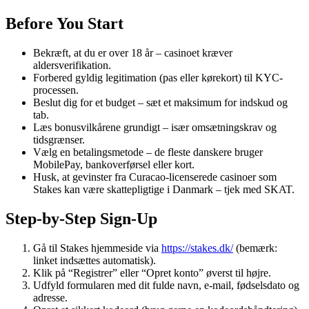
Before You Start
Bekræft, at du er over 18 år – casinoet kræver
aldersverifikation.
Forbered gyldig legitimation (pas eller kørekort) til KYC-
processen.
Beslut dig for et budget – sæt et maksimum for indskud og
tab.
Læs bonusvilkårene grundigt – især omsætningskrav og
tidsgrænser.
Vælg en betalingsmetode – de fleste danskere bruger
MobilePay, bankoverførsel eller kort.
Husk, at gevinster fra Curacao-licenserede casinoer som
Stakes kan være skattepligtige i Danmark – tjek med SKAT.
Step-by-Step Sign-Up
Gå til Stakes hjemmeside via
https://stakes.dk/
(bemærk:
linket indsættes automatisk).
Klik på “Registrer” eller “Opret konto” øverst til højre.
Udfyld formularen med dit fulde navn, e-mail, fødselsdato og
adresse.