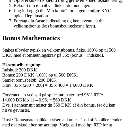
Opret et sikkert kodeord (brug gerne en kodeordshåndtering).
Bekræft din e-mail via linket, du modtager.
Log ind og gå til “Min konto” for at gennemføre KYC –
upload legitimation.
Foretag din første indbetaling og hent eventuelt din
velkomstbonus (læs bonusbetingelserne først).
Bonus Mathematics
Stakes tilbyder typisk en velkomstbonus, f.eks. 100% op til 500
DKK med et omsætningskrav på 35x (bonus + indskud).
Eksempelberegning:
Indskud: 200 DKK
Bonus: 200 DKK (100% op til 500 DKK)
Samlet bonusbeløb: 200 DKK
Krav: 35 x (200 + 200) = 35 x 400 = 14.000 DKK
Forventet tab ved spil på spilleautomater med 96% RTP:
14.000 DKK x (1 – 0,96) = 560 DKK
Dvs. i gennemsnit mister du 560 DKK af din bonus, før du kan
hæve gevinster.
Husk: Bonusmatematikken viser, at kun ca. 1 ud af 3 spillere ender
med overskud efter omsætning. Vælg spil med høj RTP for at