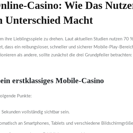
line‑Casino: Wie Das Nutzer
n Unterschied Macht
 ihre Lieblingsspiele zu drehen. Laut aktuellen Studien nutzen 70 
 dass ein reibungsloser, schneller und sicherer Mobile‑Play‑Bereic
onieren als andere, sollte zunächst die drei Grundpfeiler betrachten
 ein erstklassiges Mobile‑Casino
folgende Punkte:
 Sekunden vollständig sichtbar sein.
omatisch an Smartphones, Tablets und verschiedene Bildschirmgröß