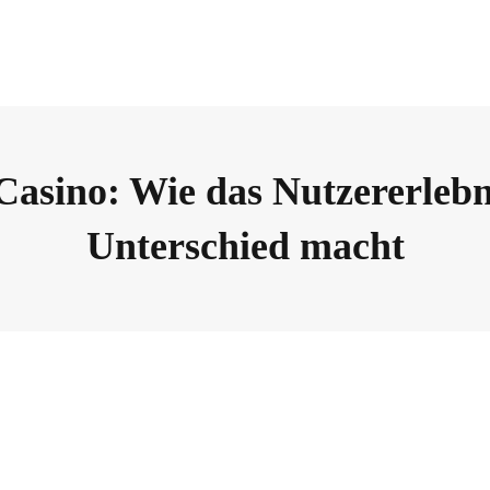
asino: Wie das Nutzererlebni
Unterschied macht