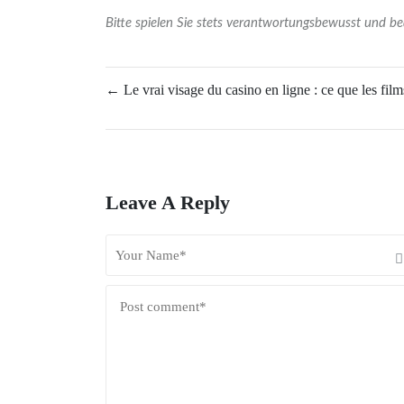
Bitte spielen Sie stets verantwortungsbewusst und b
←
Le vrai visage du casino en ligne : ce que les fi
Leave A Reply