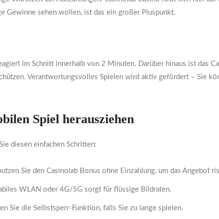
ige Gewinne sehen wollen, ist das ein großer Pluspunkt.
eagiert im Schnitt innerhalb von 2 Minuten. Darüber hinaus ist das C
chützen. Verantwortungsvolles Spielen wird aktiv gefördert – Sie kö
bilen Spiel herausziehen
ie diesen einfachen Schritten:
nutzen Sie den Casinolab Bonus ohne Einzahlung, um das Angebot risi
tabiles WLAN oder 4G/5G sorgt für flüssige Bildraten.
n Sie die Selbstsperr‑Funktion, falls Sie zu lange spielen.