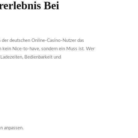
erlebnis Bei
% der deutschen Online‑Casino‑Nutzer das
h kein Nice‑to‑have, sondern ein Muss ist. Wer
: Ladezeiten, Bedienbarkeit und
en anpassen.