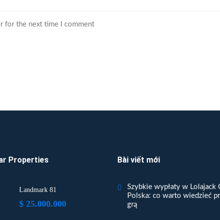
r for the next time I comment
ar Properties
Bài viết mới
Szybkie wypłaty w Lolajack 
Landmark 81
Polska: co warto wiedzieć p
$ 25.000.000
grą