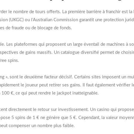
er le nombre de tours offerts. La première barrière à franchir est la 
 (UKGC) ou l’Australian Commission garantit une protection juridiqu
ues de fraude ou de blocage de fonds.
ciale. Les plateformes qui proposent un large éventail de machines à 
pectives de gains massifs. Un catalogue diversifié permet de choisir l
free spins.
 », sont le deuxième facteur décisif. Certains sites imposent un mult
pidement le joueur peut retirer ses gains. Il faut également vérifier l
à 100 €, ce qui peut rendre le jackpot inatteignable.
encent directement le retour sur investissement. Un casino qui propos
opose 5 spins de 1 € ne génère que 5 €. Cependant, la valeur moyenne p
x peut compenser un nombre plus faible.