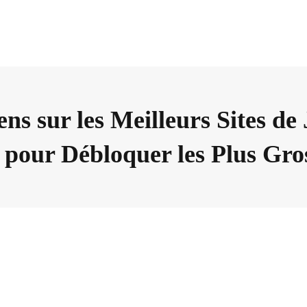
ns sur les Meilleurs Sites d
s pour Débloquer les Plus Gro