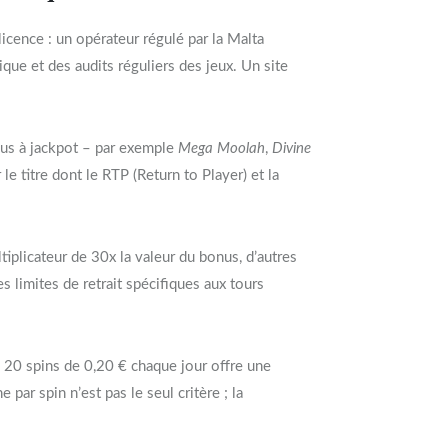
licence : un opérateur régulé par la Malta
e et des audits réguliers des jeux. Un site
sous à jackpot – par exemple
Mega Moolah
,
Divine
e titre dont le RTP (Return to Player) et la
iplicateur de 30x la valeur du bonus, d’autres
es limites de retrait spécifiques aux tours
e 20 spins de 0,20 € chaque jour offre une
ar spin n’est pas le seul critère ; la