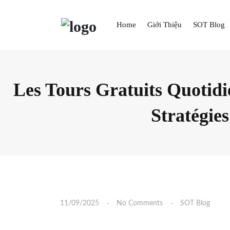
Skip
to
content
Home
Giới Thiệu
SOT Blog
Les Tours Gratuits Quotidie
Stratégie
11/09/2025
No Comments
SOT Blog