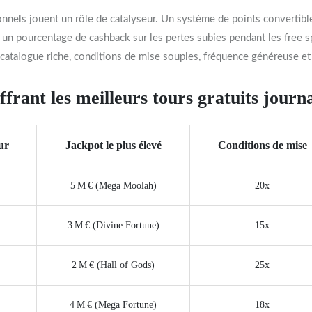
ionnels jouent un rôle de catalyseur. Un système de points converti
nt un pourcentage de cashback sur les pertes subies pendant les free sp
 catalogue riche, conditions de mise souples, fréquence généreuse e
offrant les meilleurs tours gratuits journ
ur
Jackpot le plus élevé
Conditions de mise
5 M € (Mega Moolah)
20x
3 M € (Divine Fortune)
15x
2 M € (Hall of Gods)
25x
4 M € (Mega Fortune)
18x