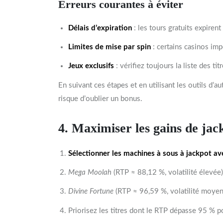
Erreurs courantes à éviter
Délais d’expiration
: les tours gratuits expiren
Limites de mise par spin
: certains casinos imp
Jeux exclusifs
: vérifiez toujours la liste des ti
En suivant ces étapes et en utilisant les outils d’
risque d’oublier un bonus.
4. Maximiser les gains de jack
Sélectionner les machines à sous à jackpot ave
Mega Moolah
(RTP ≈ 88,12 %, volatilité élevée)
Divine Fortune
(RTP ≈ 96,59 %, volatilité moyen
Priorisez les titres dont le RTP dépasse 95 % po