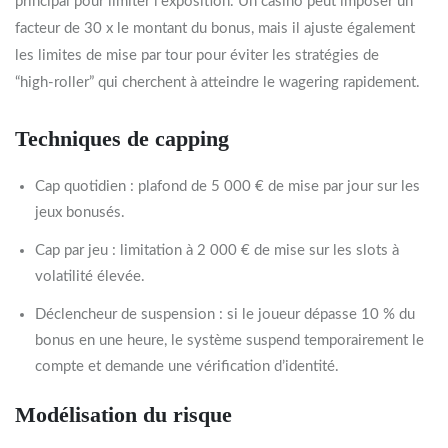
principal pour limiter l’exposition. Un casino peut imposer un
facteur de 30 x le montant du bonus, mais il ajuste également
les limites de mise par tour pour éviter les stratégies de
“high‑roller” qui cherchent à atteindre le wagering rapidement.
Techniques de capping
Cap quotidien : plafond de 5 000 € de mise par jour sur les
jeux bonusés.
Cap par jeu : limitation à 2 000 € de mise sur les slots à
volatilité élevée.
Déclencheur de suspension : si le joueur dépasse 10 % du
bonus en une heure, le système suspend temporairement le
compte et demande une vérification d’identité.
Modélisation du risque