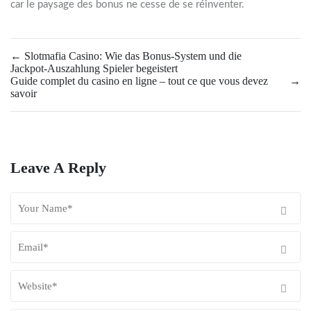
car le paysage des bonus ne cesse de se réinventer.
←
Slotmafia Casino: Wie das Bonus‑System und die
Jackpot‑Auszahlung Spieler begeistert
Guide complet du casino en ligne – tout ce que vous devez
→
savoir
Leave A Reply