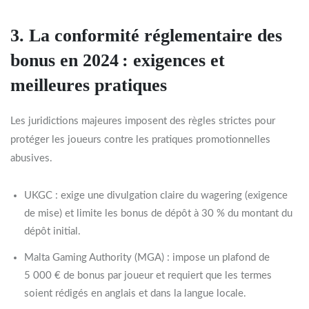
3. La conformité réglementaire des
bonus en 2024 : exigences et
meilleures pratiques
Les juridictions majeures imposent des règles strictes pour
protéger les joueurs contre les pratiques promotionnelles
abusives.
UKGC : exige une divulgation claire du wagering (exigence
de mise) et limite les bonus de dépôt à 30 % du montant du
dépôt initial.
Malta Gaming Authority (MGA) : impose un plafond de
5 000 € de bonus par joueur et requiert que les termes
soient rédigés en anglais et dans la langue locale.