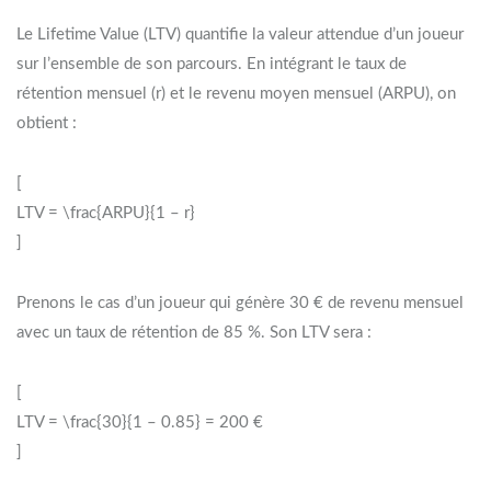
Le Lifetime Value (LTV) quantifie la valeur attendue d’un joueur
sur l’ensemble de son parcours. En intégrant le taux de
rétention mensuel (r) et le revenu moyen mensuel (ARPU), on
obtient :
[
LTV = \frac{ARPU}{1 – r}
]
Prenons le cas d’un joueur qui génère 30 € de revenu mensuel
avec un taux de rétention de 85 %. Son LTV sera :
[
LTV = \frac{30}{1 – 0.85} = 200 €
]