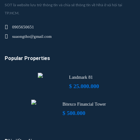
SOT là website lưu trữ thông tin và chia sẻ thông tin về Nhà ở xã hội tại
TP.HCM.
0905650651
suaongtho@gmail.com
Popular Properties
Landmark 81
$ 25.000.000
Bitexco Financial Tower
$ 500.000