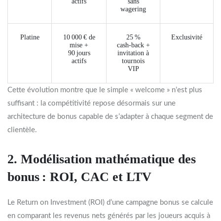
actifs
sans
wagering
Platine
10 000 € de
25 %
Exclusivité
mise +
cash‑back +
90 jours
invitation à
actifs
tournois
VIP
Cette évolution montre que le simple « welcome » n’est plus
suffisant : la compétitivité repose désormais sur une
architecture de bonus capable de s’adapter à chaque segment de
clientèle.
2. Modélisation mathématique des
bonus : ROI, CAC et LTV
Le Return on Investment (ROI) d’une campagne bonus se calcule
en comparant les revenus nets générés par les joueurs acquis à