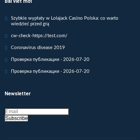
Bài viết mới
Szybkie wypłaty w Lolajack Casino Polska: co warto
wiedzieć przed grą
cw-check-https://test.com/
Coronavirus disease 2019
Проверка публикации · 2026-07-20
Проверка публикации · 2026-07-20
Newsletter
Subscribe