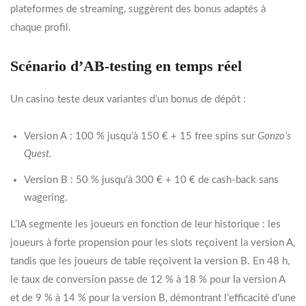
plateformes de streaming, suggèrent des bonus adaptés à
chaque profil.
Scénario d’AB‑testing en temps réel
Un casino teste deux variantes d’un bonus de dépôt :
Version A : 100 % jusqu’à 150 € + 15 free spins sur
Gonzo’s
Quest
.
Version B : 50 % jusqu’à 300 € + 10 € de cash‑back sans
wagering.
L’IA segmente les joueurs en fonction de leur historique : les
joueurs à forte propension pour les slots reçoivent la version A,
tandis que les joueurs de table reçoivent la version B. En 48 h,
le taux de conversion passe de 12 % à 18 % pour la version A
et de 9 % à 14 % pour la version B, démontrant l’efficacité d’une