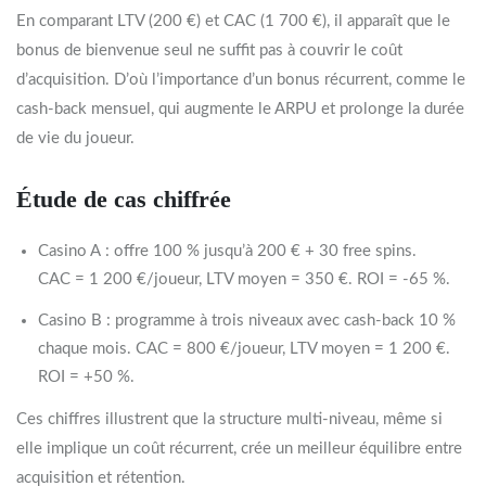
En comparant LTV (200 €) et CAC (1 700 €), il apparaît que le
bonus de bienvenue seul ne suffit pas à couvrir le coût
d’acquisition. D’où l’importance d’un bonus récurrent, comme le
cash‑back mensuel, qui augmente le ARPU et prolonge la durée
de vie du joueur.
Étude de cas chiffrée
Casino A : offre 100 % jusqu’à 200 € + 30 free spins.
CAC = 1 200 €/joueur, LTV moyen = 350 €. ROI = ‑65 %.
Casino B : programme à trois niveaux avec cash‑back 10 %
chaque mois. CAC = 800 €/joueur, LTV moyen = 1 200 €.
ROI = +50 %.
Ces chiffres illustrent que la structure multi‑niveau, même si
elle implique un coût récurrent, crée un meilleur équilibre entre
acquisition et rétention.