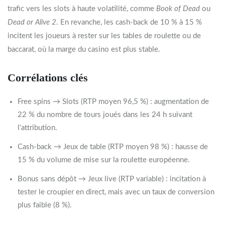
trafic vers les slots à haute volatilité, comme
Book of Dead
ou
Dead or Alive 2
. En revanche, les cash‑back de 10 % à 15 %
incitent les joueurs à rester sur les tables de roulette ou de
baccarat, où la marge du casino est plus stable.
Corrélations clés
Free spins → Slots (RTP moyen 96,5 %) : augmentation de
22 % du nombre de tours joués dans les 24 h suivant
l’attribution.
Cash‑back → Jeux de table (RTP moyen 98 %) : hausse de
15 % du volume de mise sur la roulette européenne.
Bonus sans dépôt → Jeux live (RTP variable) : incitation à
tester le croupier en direct, mais avec un taux de conversion
plus faible (8 %).