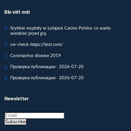
Bài viết mới
Szybkie wypłaty w Lolajack Casino Polska: co warto
wiedzieć przed grą
cw-check-https://test.com/
Coronavirus disease 2019
Проверка публикации · 2026-07-20
Проверка публикации · 2026-07-20
Newsletter
Subscribe