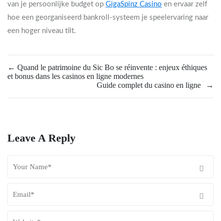
van je persoonlijke budget op
GigaSpinz Casino
en ervaar zelf
hoe een georganiseerd bankroll‑systeem je speelervaring naar
een hoger niveau tilt.
←
Quand le patrimoine du Sic Bo se réinvente : enjeux éthiques
et bonus dans les casinos en ligne modernes
Guide complet du casino en ligne
→
Leave A Reply