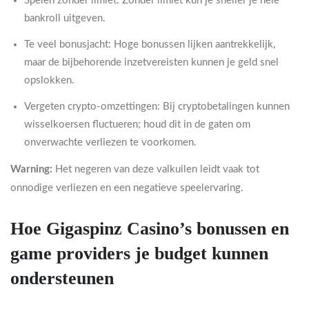
Spelen zonder limiet: Zonder limiet kun je sneller je hele
bankroll uitgeven.
Te veel bonusjacht: Hoge bonussen lijken aantrekkelijk,
maar de bijbehorende inzetvereisten kunnen je geld snel
opslokken.
Vergeten crypto‑omzettingen: Bij cryptobetalingen kunnen
wisselkoersen fluctueren; houd dit in de gaten om
onverwachte verliezen te voorkomen.
Warning:
Het negeren van deze valkuilen leidt vaak tot
onnodige verliezen en een negatieve speelervaring.
Hoe Gigaspinz Casino’s bonussen en
game providers je budget kunnen
ondersteunen