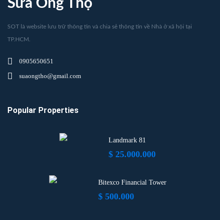
Sữa Ông Thọ
SOT là website lưu trữ thông tin và chia sẻ thông tin về Nhà ở xã hội tại
TP.HCM.
0905650651
suaongtho@gmail.com
Popular Properties
Landmark 81
$ 25.000.000
Bitexco Financial Tower
$ 500.000