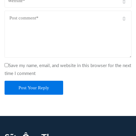
Save my name, email, and website in this browser for the next
time I comment
Post Your Reply