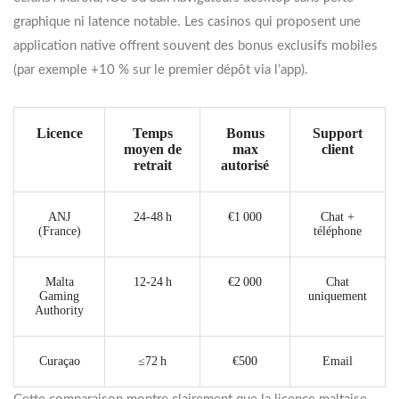
graphique ni latence notable. Les casinos qui proposent une
application native offrent souvent des bonus exclusifs mobiles
(par exemple +10 % sur le premier dépôt via l’app).
Licence
Temps
Bonus
Support
moyen de
max
client
retrait
autorisé
ANJ
24‑48 h
€1 000
Chat +
(France)
téléphone
Malta
12‑24 h
€2 000
Chat
Gaming
uniquement
Authority
Curaçao
≤72 h
€500
Email