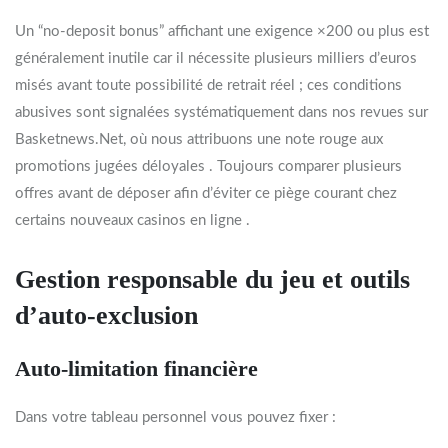
Un “no‑deposit bonus” affichant une exigence ×200 ou plus est
généralement inutile car il nécessite plusieurs milliers d’euros
misés avant toute possibilité de retrait réel ; ces conditions
abusives sont signalées systématiquement dans nos revues sur
Basketnews.Net, où nous attribuons une note rouge aux
promotions jugées déloyales . Toujours comparer plusieurs
offres avant de déposer afin d’éviter ce piège courant chez
certains nouveaux casinos en ligne .
Gestion responsable du jeu et outils
d’auto‑exclusion
Auto‑limitation financière
Dans votre tableau personnel vous pouvez fixer :