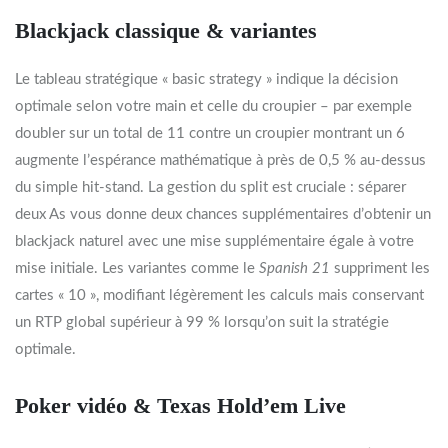
Blackjack classique & variantes
Le tableau stratégique « basic strategy » indique la décision
optimale selon votre main et celle du croupier – par exemple
doubler sur un total de 11 contre un croupier montrant un 6
augmente l’espérance mathématique à près de 0,5 % au-dessus
du simple hit‑stand. La gestion du split est cruciale : séparer
deux As vous donne deux chances supplémentaires d’obtenir un
blackjack naturel avec une mise supplémentaire égale à votre
mise initiale. Les variantes comme le
Spanish 21
suppriment les
cartes « 10 », modifiant légèrement les calculs mais conservant
un RTP global supérieur à 99 % lorsqu’on suit la stratégie
optimale.
Poker vidéo & Texas Hold’em Live