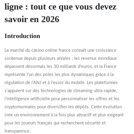
ligne : tout ce que vous devez
savoir en 2026
Introduction
Le marché du casino online france connaît une croissance
soutenue depuis plusieurs années ; les revenus mondiaux
dépassent désormais les 30 milliards d’euros, et la France
représente l’un des pôles les plus dynamiques grâce à la
régulation de l’ANJ et à l’essor du mobile. Les plateformes
s’appuient sur des technologies de streaming ultra‑rapide,
l’intelligence artificielle pour personnaliser les offres et les
cryptomonnaies pour diversifier les dépôts. Cette évolution
crée un environnement à la fois plus attractif et plus exigeant
pour les joueurs français qui recherchent sécurité et
transparence.