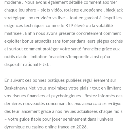
moderne . Nous avons également détaillé comment aborder
chaque jeu phare – slots vidéo, roulette européenne , blackjack
stratégique , poker vidéo vs live – tout en gardant à l’esprit les
exigences techniques comme le RTP élevé ou la volatilité
maîtrisée . Enfin nous avons présenté concrètement comment
exploiter bonus attractifs sans tomber dans leurs pièges cachés
et surtout comment protéger votre santé financière grâce aux
outils d’auto‑limitation financière/temporelle ainsi qu’au
dispositif national FIJEL .
En suivant ces bonnes pratiques publiées régulièrement sur
Basketnews.Net, vous maximisez votre plaisir tout en limitant
vos risques financiers et psychologiques . Restez informés des
dernières nouveautés concernant les
nouveaux casinos en ligne
dès leur lancement grâce à nos revues actualisées chaque mois
– votre guide fiable pour jouer sereinement dans l’univers
dynamique du casino online france en 2026.​