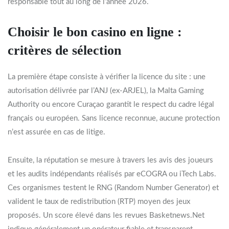
responsable tout au long de l’année 2026.
Choisir le bon casino en ligne :
critères de sélection
La première étape consiste à vérifier la licence du site : une
autorisation délivrée par l’ANJ (ex‑ARJEL), la Malta Gaming
Authority ou encore Curaçao garantit le respect du cadre légal
français ou européen. Sans licence reconnue, aucune protection
n’est assurée en cas de litige.
Ensuite, la réputation se mesure à travers les avis des joueurs
et les audits indépendants réalisés par eCOGRA ou iTech Labs.
Ces organismes testent le RNG (Random Number Generator) et
valident le taux de redistribution (RTP) moyen des jeux
proposés. Un score élevé dans les revues Basketnews.Net