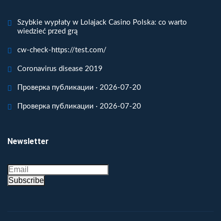
Szybkie wypłaty w Lolajack Casino Polska: co warto
wiedzieć przed grą
cw-check-https://test.com/
Coronavirus disease 2019
Проверка публикации · 2026-07-20
Проверка публикации · 2026-07-20
Newsletter
Subscribe