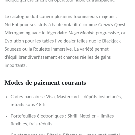
indique généralement un opérateur fiable et transparent.
Le catalogue doit couvrir plusieurs fournisseurs majeurs :
NetEnt pour ses slots à haute volatilité comme
Gonzo’s Quest
,
Microgaming avec le légendaire
Mega Moolah
progressive, ou
Evolution pour les tables live dealer telles que le Blackjack
Squeeze ou la Roulette Immersive. La variété permet
d’équilibrer divertissement et chances réelles de gains
importants.
Modes de paiement courants
Cartes bancaires : Visa, Mastercard – dépôts instantanés,
retraits sous 48 h
Portefeuilles électroniques : Skrill, Neteller – limites
flexibles, frais réduits