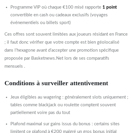
Programme VIP où chaque €100 misé rapporte
1 point
convertible en cash ou cadeaux exclusifs (voyages
événementiels ou billets sport)
Ces offres sont souvent limitées aux joueurs résidant en France
; il faut donc vérifier que votre compte est bien géolocalisé
dans l’hexagone avant d’accepter une promotion spécifique
proposée par Basketnews.Net lors de ses comparatifs
mensuels .
Conditions à surveiller attentivement
Jeux éligibles au wagering : généralement slots uniquement ;
tables comme blackjack ou roulette comptent souvent
partiellement voire pas du tout
Plafond maximal sur gains issus du bonus : certains sites
limitent ce plafond à €200 malgré un gros bonus initial