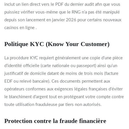
inclut un lien direct vers le PDF du dernier audit afin que vous
puissiez vérifier vous‑même que le RNG n’a pas été manipulé
depuis son lancement en janvier 2026 pour certains nouveaux
casinos en ligne .
Politique KYC (Know Your Customer)
La procédure KYC requiert généralement une copie d’une pièce
d’identité officielle (carte nationale ou passeport) ainsi qu’un
justificatif de domicile datant de moins de trois mois (facture
EDF ou relevé bancaire). Ces documents permettent aux
opérateurs conformes aux exigences légales françaises d’éviter
le blanchiment d’argent tout en protégeant votre compte contre
toute utilisation frauduleuse par tiers non autorisés.
Protection contre la fraude financière