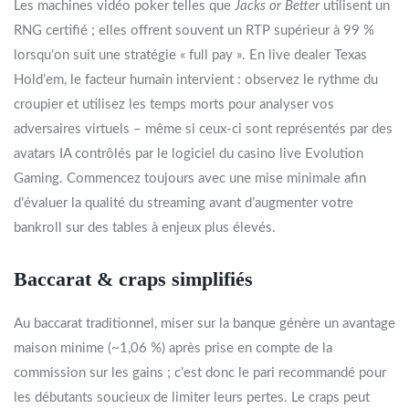
Les machines vidéo poker telles que
Jacks or Better
utilisent un
RNG certifié ; elles offrent souvent un RTP supérieur à 99 %
lorsqu’on suit une stratégie « full pay ». En live dealer Texas
Hold’em, le facteur humain intervient : observez le rythme du
croupier et utilisez les temps morts pour analyser vos
adversaires virtuels – même si ceux-ci sont représentés par des
avatars IA contrôlés par le logiciel du casino live Evolution
Gaming. Commencez toujours avec une mise minimale afin
d’évaluer la qualité du streaming avant d’augmenter votre
bankroll sur des tables à enjeux plus élevés.
Baccarat & craps simplifiés
Au baccarat traditionnel, miser sur la banque génère un avantage
maison minime (~1,06 %) après prise en compte de la
commission sur les gains ; c’est donc le pari recommandé pour
les débutants soucieux de limiter leurs pertes. Le craps peut