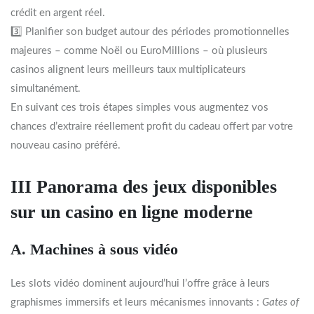
crédit en argent réel.
3️⃣ Planifier son budget autour des périodes promotionnelles
majeures – comme Noël ou EuroMillions – où plusieurs
casinos alignent leurs meilleurs taux multiplicateurs
simultanément.
En suivant ces trois étapes simples vous augmentez vos
chances d’extraire réellement profit du cadeau offert par votre
nouveau casino préféré.
III Panorama des jeux disponibles
sur un casino en ligne moderne
A. Machines à sous vidéo
Les slots vidéo dominent aujourd’hui l’offre grâce à leurs
graphismes immersifs et leurs mécanismes innovants :
Gates of