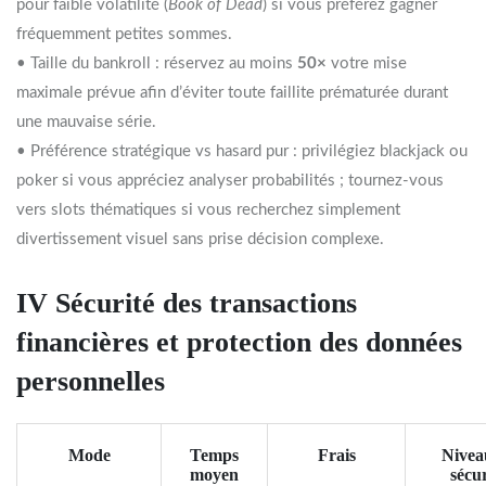
pour faible volatilité (
Book of Dead
) si vous préférez gagner
fréquemment petites sommes.
• Taille du bankroll : réservez au moins
50×
votre mise
maximale prévue afin d’éviter toute faillite prématurée durant
une mauvaise série.
• Préférence stratégique vs hasard pur : privilégiez blackjack ou
poker si vous appréciez analyser probabilités ; tournez-vous
vers slots thématiques si vous recherchez simplement
divertissement visuel sans prise décision complexe.
IV Sécurité des transactions
financières et protection des données
personnelles
Mode
Temps
Frais
Nivea
moyen
sécur