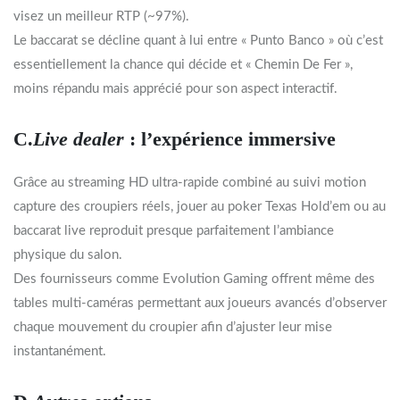
visez un meilleur RTP (~97%).
Le baccarat se décline quant à lui entre « Punto Banco » où c’est
essentiellement la chance qui décide et « Chemin De Fer »,
moins répandu mais apprécié pour son aspect interactif.
C.
Live dealer
: l’expérience immersive
Grâce au streaming HD ultra‑rapide combiné au suivi motion
capture des croupiers réels, jouer au poker Texas Hold’em ou au
baccarat live reproduit presque parfaitement l’ambiance
physique du salon.
Des fournisseurs comme Evolution Gaming offrent même des
tables multi‑caméras permettant aux joueurs avancés d’observer
chaque mouvement du croupier afin d’ajuster leur mise
instantanément.