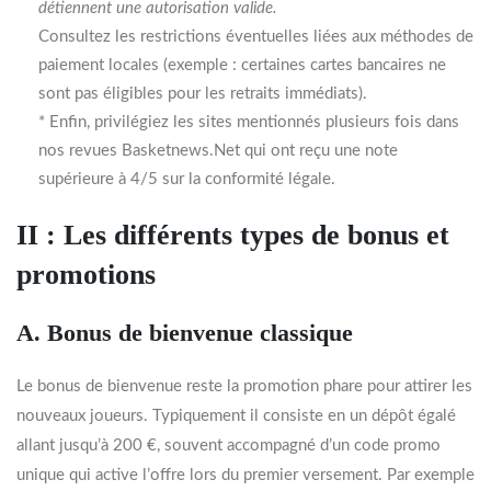
détiennent une autorisation valide.
Consultez les restrictions éventuelles liées aux méthodes de
paiement locales (exemple : certaines cartes bancaires ne
sont pas éligibles pour les retraits immédiats).
* Enfin, privilégiez les sites mentionnés plusieurs fois dans
nos revues Basketnews.Net qui ont reçu une note
supérieure à 4/5 sur la conformité légale.
II : Les différents types de bonus et
promotions
A. Bonus de bienvenue classique
Le bonus de bienvenue reste la promotion phare pour attirer les
nouveaux joueurs. Typiquement il consiste en un dépôt égalé
allant jusqu’à 200 €, souvent accompagné d’un code promo
unique qui active l’offre lors du premier versement. Par exemple