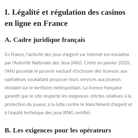
I. Légalité et régulation des casinos
en ligne en France
A. Cadre juridique français
En France, l’activité des jeux d’argent sur internet est encadrée
par l’Autorité Nationale des Jeux (ANJ). Créée en janvier 2020,
l’ANJ possède le pouvoir exclusif d’octroyer des licences aux
opérateurs souhaitant proposer leurs services aux joueurs
résidant sur le territoire métropolitain. La licence française
garantit que le site respecte les exigences strictes relatives à la
protection du joueur, à la lutte contre le blanchiment d’argent et
à l’équité technique des jeux (RNG certifié).
B. Les exigences pour les opérateurs