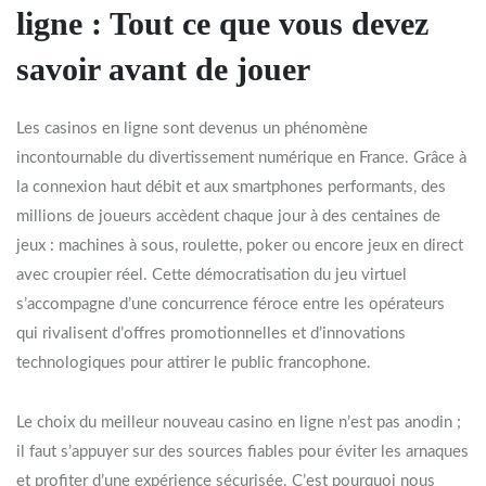
ligne : Tout ce que vous devez
savoir avant de jouer
Les casinos en ligne sont devenus un phénomène
incontournable du divertissement numérique en France. Grâce à
la connexion haut débit et aux smartphones performants, des
millions de joueurs accèdent chaque jour à des centaines de
jeux : machines à sous, roulette, poker ou encore jeux en direct
avec croupier réel. Cette démocratisation du jeu virtuel
s’accompagne d’une concurrence féroce entre les opérateurs
qui rivalisent d’offres promotionnelles et d’innovations
technologiques pour attirer le public francophone.
Le choix du meilleur nouveau casino en ligne n’est pas anodin ;
il faut s’appuyer sur des sources fiables pour éviter les arnaques
et profiter d’une expérience sécurisée. C’est pourquoi nous