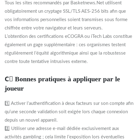
Tous les sites recommandés par Basketnews.Net utilisent
obligatoirement un cryptage SSL/TLS AES‑256 bits afin que
vos informations personnelles soient transmises sous forme
chiffrée entre votre navigateur et leurs serveurs.
L’obtention des certifications eCOGRA ou iTech Labs constitue
également un gage supplémentaire : ces organismes testent
régulièrement l’équité algorithmique ainsi que la robustesse
contre toute tentative intrusives externe.
C️⃣ Bonnes pratiques à appliquer par le
joueur
1️⃣ Activer l’authentification à deux facteurs sur son compte afin
qu’une seconde validation soit exigée lors chaque connexion
depuis un nouvel appareil.
2️⃣ Utiliser une adresse e‑mail dédiée exclusivement aux
activités gambling ; cela limite l’exposition lors éventuelles