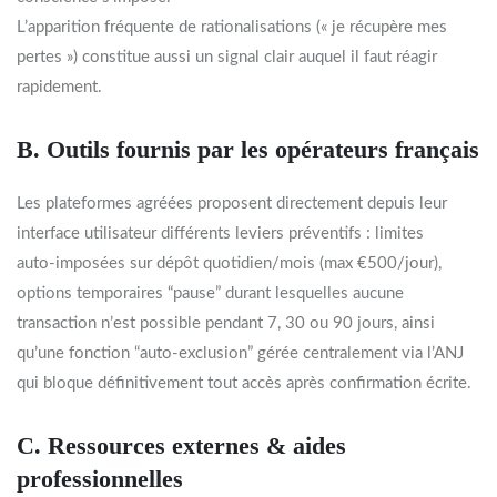
L’apparition fréquente de rationalisations (« je récupère mes
pertes ») constitue aussi un signal clair auquel il faut réagir
rapidement.
B. Outils fournis par les opérateurs français
Les plateformes agréées proposent directement depuis leur
interface utilisateur différents leviers préventifs : limites
auto‑imposées sur dépôt quotidien/mois (max €500/jour),
options temporaires “pause” durant lesquelles aucune
transaction n’est possible pendant 7, 30 ou 90 jours, ainsi
qu’une fonction “auto‑exclusion” gérée centralement via l’ANJ
qui bloque définitivement tout accès après confirmation écrite.
C.​ Ressources externes & aides
professionnelles