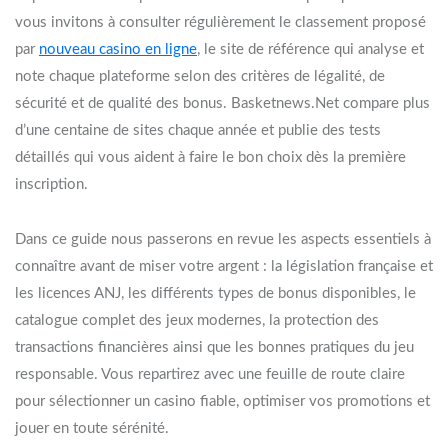
vous invitons à consulter régulièrement le classement proposé
par
nouveau casino en ligne
, le site de référence qui analyse et
note chaque plateforme selon des critères de légalité, de
sécurité et de qualité des bonus. Basketnews.Net compare plus
d’une centaine de sites chaque année et publie des tests
détaillés qui vous aident à faire le bon choix dès la première
inscription.
Dans ce guide nous passerons en revue les aspects essentiels à
connaître avant de miser votre argent : la législation française et
les licences ANJ, les différents types de bonus disponibles, le
catalogue complet des jeux modernes, la protection des
transactions financières ainsi que les bonnes pratiques du jeu
responsable. Vous repartirez avec une feuille de route claire
pour sélectionner un casino fiable, optimiser vos promotions et
jouer en toute sérénité.