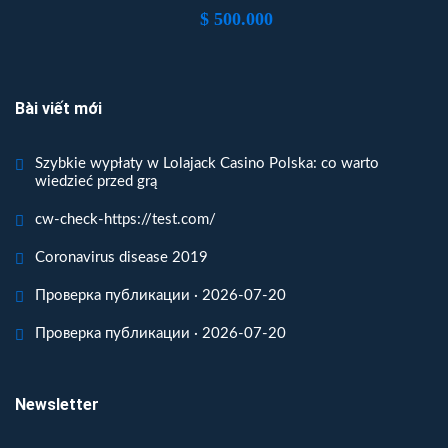
$ 500.000
Bài viết mới
Szybkie wypłaty w Lolajack Casino Polska: co warto
wiedzieć przed grą
cw-check-https://test.com/
Coronavirus disease 2019
Проверка публикации · 2026-07-20
Проверка публикации · 2026-07-20
Newsletter