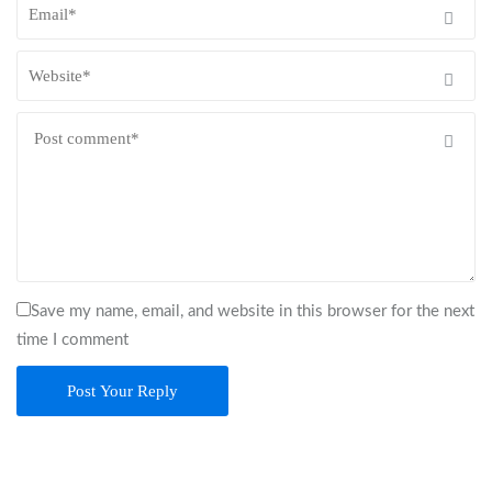
Save my name, email, and website in this browser for the next
time I comment
Post Your Reply