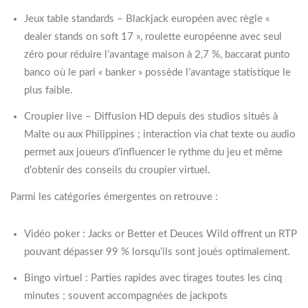
Jeux table standards – Blackjack européen avec règle «
dealer stands on soft 17 », roulette européenne avec seul
zéro pour réduire l’avantage maison à 2,7 %, baccarat punto
banco où le pari « banker » possède l’avantage statistique le
plus faible.
Croupier live – Diffusion HD depuis des studios situés à
Malte ou aux Philippines ; interaction via chat texte ou audio
permet aux joueurs d’influencer le rythme du jeu et même
d’obtenir des conseils du croupier virtuel.
Parmi les catégories émergentes on retrouve :
Vidéo poker : Jacks or Better et Deuces Wild offrent un RTP
pouvant dépasser 99 % lorsqu’ils sont joués optimalement.
Bingo virtuel : Parties rapides avec tirages toutes les cinq
minutes ; souvent accompagnées de jackpots