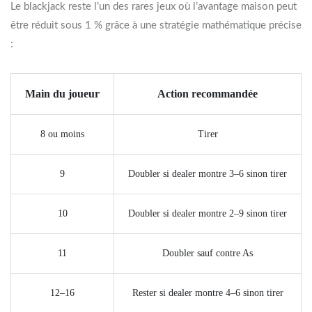
Le blackjack reste l’un des rares jeux où l’avantage maison peut
être réduit sous 1 % grâce à une stratégie mathématique précise
:
Main du joueur
Action recommandée
8 ou moins
Tirer
9
Doubler si dealer montre 3–6 sinon tirer
10
Doubler si dealer montre 2–9 sinon tirer
11
Doubler sauf contre As
12–16
Rester si dealer montre 4–6 sinon tirer