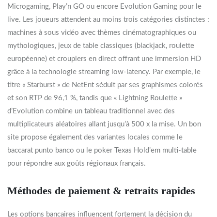
Microgaming, Play’n GO ou encore Evolution Gaming pour le
live. Les joueurs attendent au moins trois catégories distinctes :
machines à sous vidéo avec thèmes cinématographiques ou
mythologiques, jeux de table classiques (blackjack, roulette
européenne) et croupiers en direct offrant une immersion HD
grâce à la technologie streaming low‑latency. Par exemple, le
titre « Starburst » de NetEnt séduit par ses graphismes colorés
et son RTP de 96,1 %, tandis que « Lightning Roulette »
d’Evolution combine un tableau traditionnel avec des
multiplicateurs aléatoires allant jusqu’à 500 x la mise. Un bon
site propose également des variantes locales comme le
baccarat punto banco ou le poker Texas Hold’em multi‑table
pour répondre aux goûts régionaux français.
Méthodes de paiement & retraits rapides
Les options bancaires influencent fortement la décision du