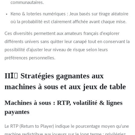
communautaires.
Keno & loteries numériques : Jeux basés sur tirage aléatoire
où la probabilité est clairement affichée avant chaque mise.
Ces diversités permettent aux amateurs français d’explorer
différents univers sans quitter leur canapé tout en conservant la
possibilité d’ajuster leur niveau de risque selon leurs
préférences personnelles.
III️⃣ Stratégies gagnantes aux
machines à sous et aux jeux de table
Machines à sous : RTP, volatilité & lignes
payantes
Le RTP (Return to Player) indique le pourcentage moyen qu’une
machine redistribue aux joueurs sur le long terme ; privilégiez