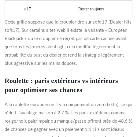
≥17
Rester toujours
Cette grille suppose que le croupier tire sur soft 17 (Dealer hits
soft17). Sur certains sites web il existe la variante « European
Blackjack » où le croupier ne reçoit pas de carte cachée avant
que tous les joueurs aient agi ; cela modifie légèrement la
probabilité du bust du dealer et rend la stratégie légèrement
plus agressive sur les mains douces.
Roulette : paris extérieurs vs intérieurs
pour optimiser ses chances
À la roulette européenne il y a uniquement un zéro (« 0 »), ce qui
réduit l’avantage maison à 2,7 %. Les paris extérieurs comme
rouge/noir, pair/impair ou manque/passe offrent près de 48,6 %
de chances de gagner avec un paiement 1:1 ; ils sont idéaux