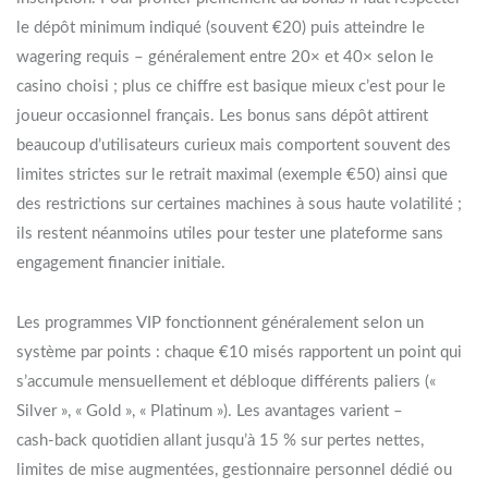
le dépôt minimum indiqué (souvent €20) puis atteindre le
wagering requis – généralement entre 20× et 40× selon le
casino choisi ; plus ce chiffre est basique mieux c’est pour le
joueur occasionnel français. Les bonus sans dépôt attirent
beaucoup d’utilisateurs curieux mais comportent souvent des
limites strictes sur le retrait maximal (exemple €50) ainsi que
des restrictions sur certaines machines à sous haute volatilité ;
ils restent néanmoins utiles pour tester une plateforme sans
engagement financier initiale.
Les programmes VIP fonctionnent généralement selon un
système par points : chaque €10 misés rapportent un point qui
s’accumule mensuellement et débloque différents paliers («
Silver », « Gold », « Platinum »). Les avantages varient –
cash‑back quotidien allant jusqu’à 15 % sur pertes nettes,
limites de mise augmentées, gestionnaire personnel dédié ou