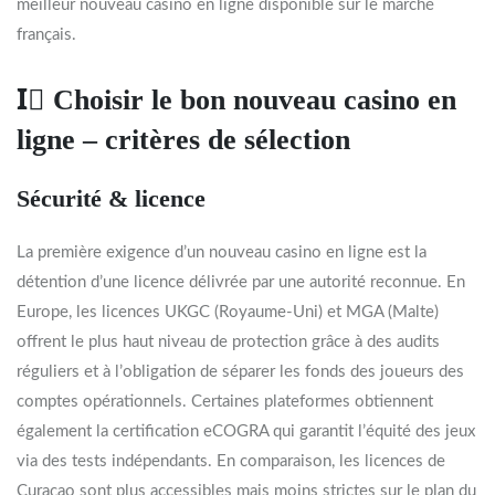
meilleur nouveau casino en ligne disponible sur le marché
français.
I️⃣ Choisir le bon nouveau casino en
ligne – critères de sélection
Sécurité & licence
La première exigence d’un nouveau casino en ligne est la
détention d’une licence délivrée par une autorité reconnue. En
Europe, les licences UKGC (Royaume‑Uni) et MGA (Malte)
offrent le plus haut niveau de protection grâce à des audits
réguliers et à l’obligation de séparer les fonds des joueurs des
comptes opérationnels. Certaines plateformes obtiennent
également la certification eCOGRA qui garantit l’équité des jeux
via des tests indépendants. En comparaison, les licences de
Curaçao sont plus accessibles mais moins strictes sur le plan du