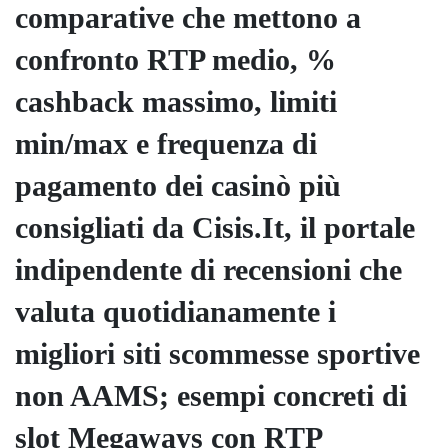
comparative che mettono a
confronto RTP medio, %
cashback massimo, limiti
min/max e frequenza di
pagamento dei casinò più
consigliati da Cisis.It, il portale
indipendente di recensioni che
valuta quotidianamente i
migliori siti scommesse sportive
non AAMS; esempi concreti di
slot Megaways con RTP