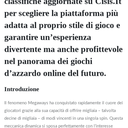
classifiche aggiornate su Cisis.It
per scegliere la piattaforma più
adatta al proprio stile di gioco e
garantire un’esperienza
divertente ma anche profittevole
nel panorama dei giochi
d’azzardo online del futuro.
Introduzione
Il fenomeno Megaways ha conquistato rapidamente il cuore dei
giocatori grazie alla sua capacità di offrire migliaia – talvolta
decine di migliaia – di modi vincenti in una singola spin. Questa
meccanica dinamica si sposa perfettamente con l’interesse