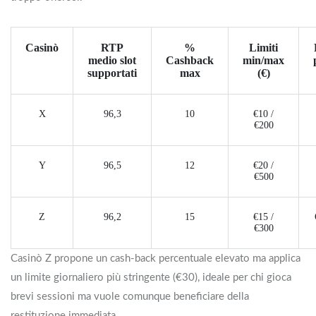
Casinò
RTP
%
Limiti
medio slot
Cashback
min/max
supportati
max
(€)
X
96,3
10
€10 /
€200
Y
96,5
12
€20 /
€500
Z
96,2
15
€15 /
€300
Casinò Z propone un cash‑back percentuale elevato ma applica
un limite giornaliero più stringente (€30), ideale per chi gioca
brevi sessioni ma vuole comunque beneficiare della
restituzione immediata.