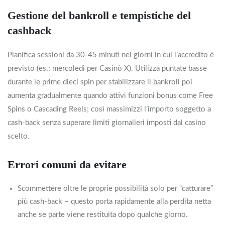
Gestione del bankroll e tempistiche del
cashback
Pianifica sessioni da 30‑45 minuti nei giorni in cui l’accredito è
previsto (es.: mercoledì per Casinò X). Utilizza puntate basse
durante le prime dieci spin per stabilizzare il bankroll poi
aumenta gradualmente quando attivi funzioni bonus come Free
Spins o Cascading Reels; così massimizzi l’importo soggetto a
cash‑back senza superare limiti giornalieri imposti dal casino
scelto.
Errori comuni da evitare
Scommettere oltre le proprie possibilità solo per “catturare”
più cash‑back – questo porta rapidamente alla perdita netta
anche se parte viene restituita dopo qualche giorno.