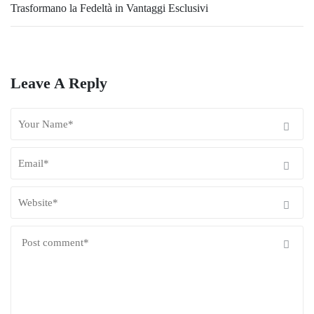
Trasformano la Fedeltà in Vantaggi Esclusivi
Leave A Reply