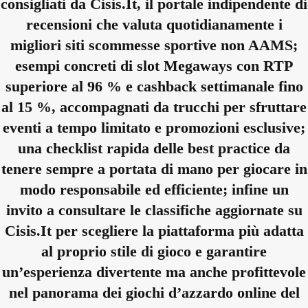
consigliati da Cisis.It, il portale indipendente di
recensioni che valuta quotidianamente i
migliori siti scommesse sportive non AAMS;
esempi concreti di slot Megaways con RTP
superiore al 96 % e cashback settimanale fino
al 15 %, accompagnati da trucchi per sfruttare
eventi a tempo limitato e promozioni esclusive;
una checklist rapida delle best practice da
tenere sempre a portata di mano per giocare in
modo responsabile ed efficiente; infine un
invito a consultare le classifiche aggiornate su
Cisis.It per scegliere la piattaforma più adatta
al proprio stile di gioco e garantire
un’esperienza divertente ma anche profittevole
nel panorama dei giochi d’azzardo online del