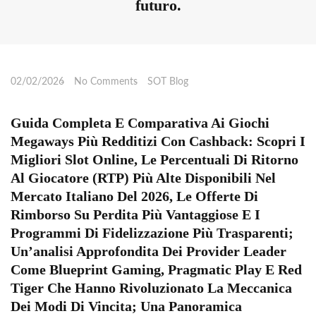
futuro.
02/02/2026
No Comments
SOT Blog
Guida Completa E Comparativa Ai Giochi
Megaways Più Redditizi Con Cashback: Scopri I
Migliori Slot Online, Le Percentuali Di Ritorno
Al Giocatore (RTP) Più Alte Disponibili Nel
Mercato Italiano Del 2026, Le Offerte Di
Rimborso Su Perdita Più Vantaggiose E I
Programmi Di Fidelizzazione Più Trasparenti;
Un’analisi Approfondita Dei Provider Leader
Come Blueprint Gaming, Pragmatic Play E Red
Tiger Che Hanno Rivoluzionato La Meccanica
Dei Modi Di Vincita; Una Panoramica