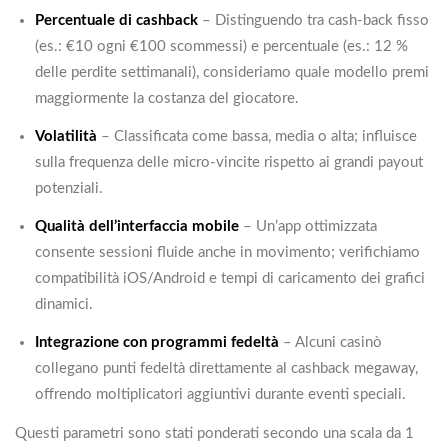
Percentuale di cashback
– Distinguendo tra cash‑back fisso
(es.: €10 ogni €100 scommessi) e percentuale (es.: 12 %
delle perdite settimanali), consideriamo quale modello premi
maggiormente la costanza del giocatore.
Volatilità
– Classificata come bassa, media o alta; influisce
sulla frequenza delle micro‑vincite rispetto ai grandi payout
potenziali.
Qualità dell’interfaccia mobile
– Un’app ottimizzata
consente sessioni fluide anche in movimento; verifichiamo
compatibilità iOS/Android e tempi di caricamento dei grafici
dinamici.
Integrazione con programmi fedeltà
– Alcuni casinò
collegano punti fedeltà direttamente al cashback megaway,
offrendo moltiplicatori aggiuntivi durante eventi speciali.
Questi parametri sono stati ponderati secondo una scala da 1