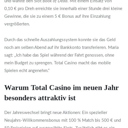
und wählte den Slot
Book of Dead
. Mit einem Einsatz von
0,10 € pro Dreh erreichte sie innerhalb einer Stunde drei kleine
Gewinne, die sie zu einem 5 € Bonus auf ihre Einzahlung
vergrößerten.
Durch das schnelle Auszahlungssystem konnte sie das Geld
noch am selben Abend auf ihr Bankkonto transferieren. Maria
sagt: „Ich habe das Spiel während der Fahrt genossen, ohne
mein Budget zu sprengen. Total Casino macht das mobile
Spielen echt angenehm.“
Warum Total Casino im neuen Jahr
besonders attraktiv ist
Der Jahreswechsel bringt neue Aktionen: Ein spezieller
Neujahrs‑Willkommensbonus mit 100 % Match bis 500 € und