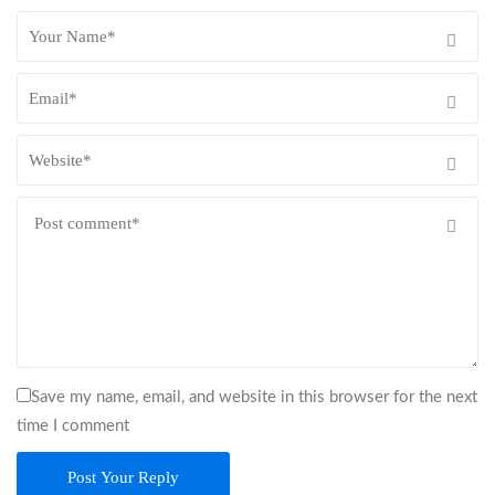
Save my name, email, and website in this browser for the next
time I comment
Post Your Reply