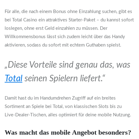
Für alle, die nach einem Bonus ohne Einzahlung suchen, gibt es
bei Total Casino ein attraktives Starter‑Paket – du kannst sofort
loslegen, ohne erst Geld einzahlen zu müssen. Der
Willkommensbonus lässt sich zudem leicht über das Handy
aktivieren, sodass du sofort mit echtem Guthaben spielst.
„Diese Vorteile sind genau das, was
Total
seinen Spielern liefert.“
Damit hast du im Handumdrehen Zugriff auf ein breites
Sortiment an Spiele bei Total, von klassischen Slots bis zu
Live‑Dealer‑Tischen, alles optimiert für deine mobile Nutzung.
Was macht das mobile Angebot besonders?