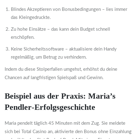
Blindes Akzeptieren von Bonusbedingungen – lies immer
das Kleingedruckte.
Zu hohe Einsätze – das kann dein Budget schnell
erschöpfen.
Keine Sicherheitssoftware – aktualisiere dein Handy
regelmäßig, um Betrug zu verhindern.
Indem du diese Stolperfallen umgehst, erhöhst du deine
Chancen auf langfristigen Spielspaß und Gewinn.
Beispiel aus der Praxis: Maria’s
Pendler‑Erfolgsgeschichte
Maria pendelt täglich 45 Minuten mit dem Zug. Sie meldete
sich bei Total Casino an, aktivierte den Bonus ohne Einzahlung