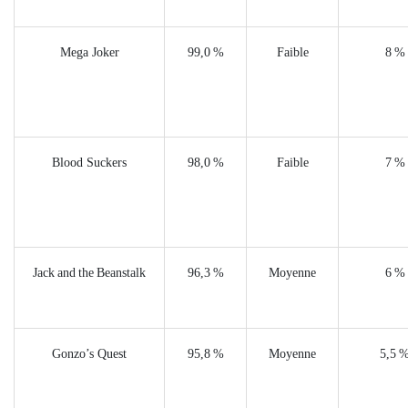
Mega Joker
99,0 %
Faible
8 %
Blood Suckers
98,0 %
Faible
7 %
Jack and the Beanstalk
96,3 %
Moyenne
6 %
Gonzo’s Quest
95,8 %
Moyenne
5,5 