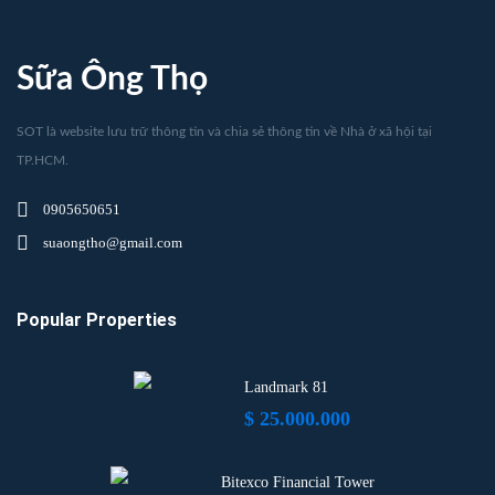
Sữa Ông Thọ
SOT là website lưu trữ thông tin và chia sẻ thông tin về Nhà ở xã hội tại
TP.HCM.
0905650651
suaongtho@gmail.com
Popular Properties
Landmark 81
$ 25.000.000
Bitexco Financial Tower