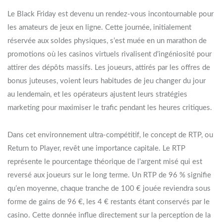
Le Black Friday est devenu un rendez‑vous incontournable pour
les amateurs de jeux en ligne. Cette journée, initialement
réservée aux soldes physiques, s’est muée en un marathon de
promotions où les casinos virtuels rivalisent d’ingéniosité pour
attirer des dépôts massifs. Les joueurs, attirés par les offres de
bonus juteuses, voient leurs habitudes de jeu changer du jour
au lendemain, et les opérateurs ajustent leurs stratégies
marketing pour maximiser le trafic pendant les heures critiques.
Dans cet environnement ultra‑compétitif, le concept de RTP, ou
Return to Player, revêt une importance capitale. Le RTP
représente le pourcentage théorique de l’argent misé qui est
reversé aux joueurs sur le long terme. Un RTP de 96 % signifie
qu’en moyenne, chaque tranche de 100 € jouée reviendra sous
forme de gains de 96 €, les 4 € restants étant conservés par le
casino. Cette donnée influe directement sur la perception de la