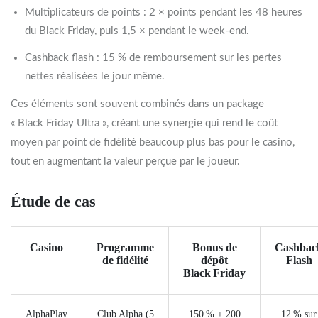
Multiplicateurs de points : 2 × points pendant les 48 heures
du Black Friday, puis 1,5 × pendant le week‑end.
Cashback flash : 15 % de remboursement sur les pertes
nettes réalisées le jour même.
Ces éléments sont souvent combinés dans un package
« Black Friday Ultra », créant une synergie qui rend le coût
moyen par point de fidélité beaucoup plus bas pour le casino,
tout en augmentant la valeur perçue par le joueur.
Étude de cas
Casino
Programme
Bonus de
Cashbac
de fidélité
dépôt
Flash
Black Friday
AlphaPlay
Club Alpha (5
150 % + 200
12 % sur