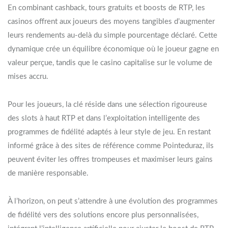
En combinant cashback, tours gratuits et boosts de RTP, les
casinos offrent aux joueurs des moyens tangibles d’augmenter
leurs rendements au‑delà du simple pourcentage déclaré. Cette
dynamique crée un équilibre économique où le joueur gagne en
valeur perçue, tandis que le casino capitalise sur le volume de
mises accru.
Pour les joueurs, la clé réside dans une sélection rigoureuse
des slots à haut RTP et dans l’exploitation intelligente des
programmes de fidélité adaptés à leur style de jeu. En restant
informé grâce à des sites de référence comme Pointeduraz, ils
peuvent éviter les offres trompeuses et maximiser leurs gains
de manière responsable.
À l’horizon, on peut s’attendre à une évolution des programmes
de fidélité vers des solutions encore plus personnalisées,