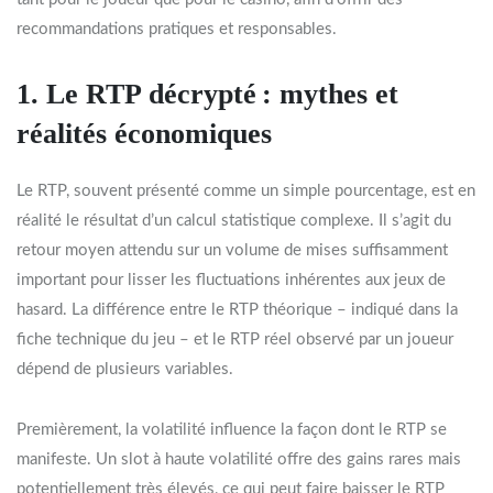
recommandations pratiques et responsables.
1. Le RTP décrypté : mythes et
réalités économiques
Le RTP, souvent présenté comme un simple pourcentage, est en
réalité le résultat d’un calcul statistique complexe. Il s’agit du
retour moyen attendu sur un volume de mises suffisamment
important pour lisser les fluctuations inhérentes aux jeux de
hasard. La différence entre le RTP théorique – indiqué dans la
fiche technique du jeu – et le RTP réel observé par un joueur
dépend de plusieurs variables.
Premièrement, la volatilité influence la façon dont le RTP se
manifeste. Un slot à haute volatilité offre des gains rares mais
potentiellement très élevés, ce qui peut faire baisser le RTP