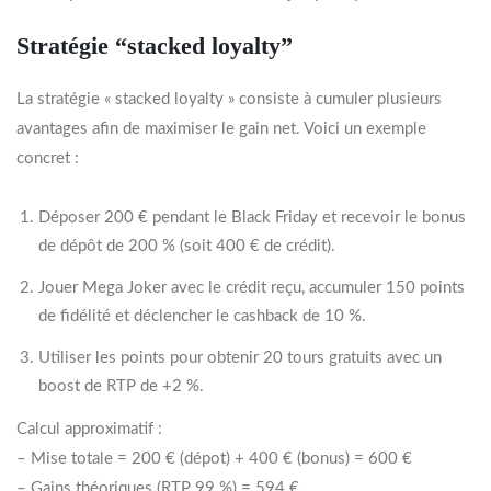
Stratégie “stacked loyalty”
La stratégie « stacked loyalty » consiste à cumuler plusieurs
avantages afin de maximiser le gain net. Voici un exemple
concret :
Déposer 200 € pendant le Black Friday et recevoir le bonus
de dépôt de 200 % (soit 400 € de crédit).
Jouer Mega Joker avec le crédit reçu, accumuler 150 points
de fidélité et déclencher le cashback de 10 %.
Utiliser les points pour obtenir 20 tours gratuits avec un
boost de RTP de +2 %.
Calcul approximatif :
– Mise totale = 200 € (dépot) + 400 € (bonus) = 600 €
– Gains théoriques (RTP 99 %) = 594 €