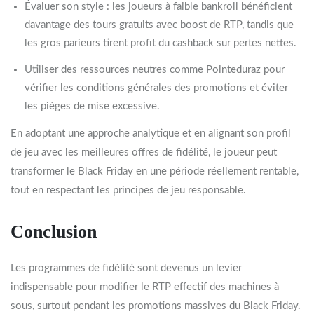
Évaluer son style : les joueurs à faible bankroll bénéficient
davantage des tours gratuits avec boost de RTP, tandis que
les gros parieurs tirent profit du cashback sur pertes nettes.
Utiliser des ressources neutres comme Pointeduraz pour
vérifier les conditions générales des promotions et éviter
les pièges de mise excessive.
En adoptant une approche analytique et en alignant son profil
de jeu avec les meilleures offres de fidélité, le joueur peut
transformer le Black Friday en une période réellement rentable,
tout en respectant les principes de jeu responsable.
Conclusion
Les programmes de fidélité sont devenus un levier
indispensable pour modifier le RTP effectif des machines à
sous, surtout pendant les promotions massives du Black Friday.