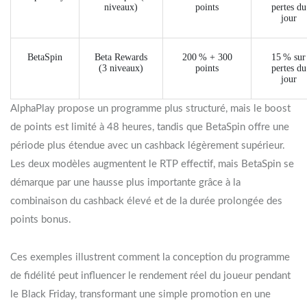
niveaux)
points
pertes du
jour
BetaSpin
Beta Rewards
200 % + 300
15 % sur
(3 niveaux)
points
pertes du
jour
AlphaPlay propose un programme plus structuré, mais le boost
de points est limité à 48 heures, tandis que BetaSpin offre une
période plus étendue avec un cashback légèrement supérieur.
Les deux modèles augmentent le RTP effectif, mais BetaSpin se
démarque par une hausse plus importante grâce à la
combinaison du cashback élevé et de la durée prolongée des
points bonus.
Ces exemples illustrent comment la conception du programme
de fidélité peut influencer le rendement réel du joueur pendant
le Black Friday, transformant une simple promotion en une