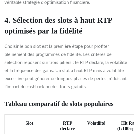
véritable stratégie d’optimisation financière.
4. Sélection des slots à haut RTP
optimisés par la fidélité
Choisir le bon slot est la première étape pour profiter
pleinement des programmes de fidélité. Les critères de
sélection reposent sur trois piliers : le RTP déclaré, la volatilité
et la fréquence des gains. Un slot à haut RTP mais à volatilité
excessive peut générer de longues phases de pertes, réduisant
l’impact du cashback ou des tours gratuits.
Tableau comparatif de slots populaires
Slot
RTP
Volatilité
Hit Ra
déclaré
(€/100 s