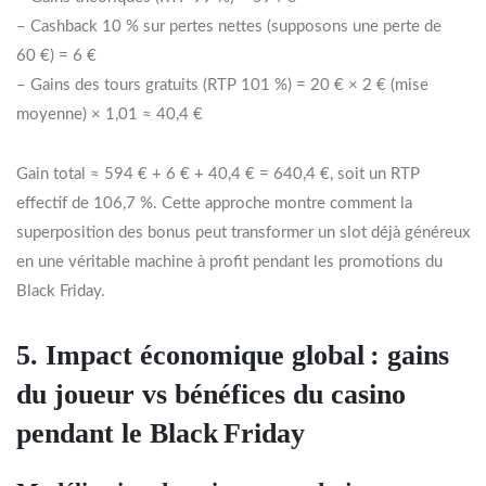
– Cashback 10 % sur pertes nettes (supposons une perte de
60 €) = 6 €
– Gains des tours gratuits (RTP 101 %) = 20 € × 2 € (mise
moyenne) × 1,01 ≈ 40,4 €
Gain total ≈ 594 € + 6 € + 40,4 € = 640,4 €, soit un RTP
effectif de 106,7 %. Cette approche montre comment la
superposition des bonus peut transformer un slot déjà généreux
en une véritable machine à profit pendant les promotions du
Black Friday.
5. Impact économique global : gains
du joueur vs bénéfices du casino
pendant le Black Friday