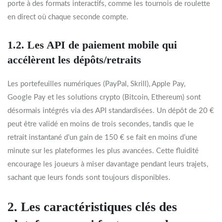
porte à des formats interactifs, comme les tournois de roulette
en direct où chaque seconde compte.
1.2. Les API de paiement mobile qui
accélèrent les dépôts/retraits
Les portefeuilles numériques (PayPal, Skrill), Apple Pay,
Google Pay et les solutions crypto (Bitcoin, Ethereum) sont
désormais intégrés via des API standardisées. Un dépôt de 20 €
peut être validé en moins de trois secondes, tandis que le
retrait instantané d’un gain de 150 € se fait en moins d’une
minute sur les plateformes les plus avancées. Cette fluidité
encourage les joueurs à miser davantage pendant leurs trajets,
sachant que leurs fonds sont toujours disponibles.
2. Les caractéristiques clés des