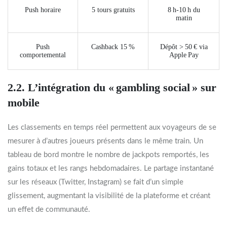
Push horaire
5 tours gratuits
8 h‑10 h du
matin
Push
Cashback 15 %
Dépôt > 50 € via
comportemental
Apple Pay
2.2. L’intégration du « gambling social » sur
mobile
Les classements en temps réel permettent aux voyageurs de se
mesurer à d’autres joueurs présents dans le même train. Un
tableau de bord montre le nombre de jackpots remportés, les
gains totaux et les rangs hebdomadaires. Le partage instantané
sur les réseaux (Twitter, Instagram) se fait d’un simple
glissement, augmentant la visibilité de la plateforme et créant
un effet de communauté.