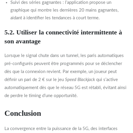
Suivi des séries gagnantes : l’application propose un
graphique qui montre les dernières 20 mains gagnantes,
aidant à identifier les tendances à court terme.
5.2. Utiliser la connectivité intermittente à
son avantage
Lorsque le signal chute dans un tunnel, les paris automatiques
pré‑configurés peuvent être programmés pour se déclencher
dès que la connexion revient. Par exemple, un joueur peut
définir un pari de 2 € sur le jeu
Speed Blackjack
qui s’active
automatiquement dès que le réseau 5G est rétabli, évitant ainsi
de perdre le timing d’une opportunité.
Conclusion
La convergence entre la puissance de la 5G, des interfaces