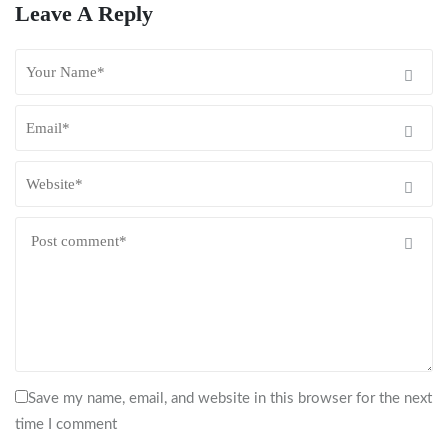
Leave A Reply
Save my name, email, and website in this browser for the next
time I comment