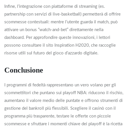
Infine, l’integrazione con piattaforme di streaming (es.
partnership con servizi di live‑basketball) permetterà di offrire
scommesse contestuali: mentre l’utente guarda il match, può
attivare un bonus “watch‑and‑bet” direttamente nella
dashboard. Per approfondire queste innovazioni, i lettori
possono consultare il sito Inspiration H2020, che raccoglie
risorse utili sul futuro del gioco d’azzardo digitale.
Conclusione
I programmi di fedeltà rappresentano un vero volano per gli
scommettitori che puntano sui playoff NBA: riducono il rischio,
aumentano il valore medio delle puntate e offrono strumenti di
gestione del bankroll più flessibili. Scegliere il casinò con il
programma più trasparente, testare le offerte con piccole
scommesse e sfruttare i momenti chiave dei playoff è la ricetta