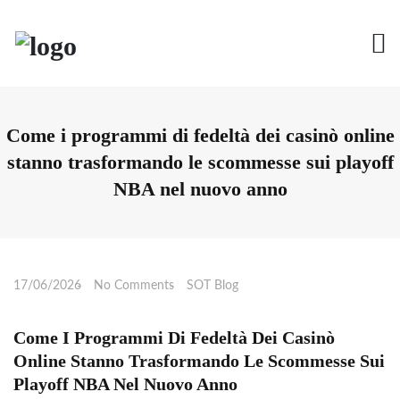
Skip
to
content
Come i programmi di fedeltà dei casinò online
stanno trasformando le scommesse sui playoff
NBA nel nuovo anno
17/06/2026
No Comments
SOT Blog
Come I Programmi Di Fedeltà Dei Casinò
Online Stanno Trasformando Le Scommesse Sui
Playoff NBA Nel Nuovo Anno