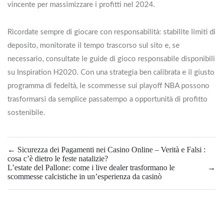
vincente per massimizzare i profitti nel 2024.
Ricordate sempre di giocare con responsabilità: stabilite limiti di
deposito, monitorate il tempo trascorso sul sito e, se
necessario, consultate le guide di gioco responsabile disponibili
su Inspiration H2020. Con una strategia ben calibrata e il giusto
programma di fedeltà, le scommesse sui playoff NBA possono
trasformarsi da semplice passatempo a opportunità di profitto
sostenibile.
←
Sicurezza dei Pagamenti nei Casino Online – Verità e Falsi :
cosa c’è dietro le feste natalizie?
L’estate del Pallone: come i live dealer trasformano le
→
scommesse calcistiche in un’esperienza da casinò