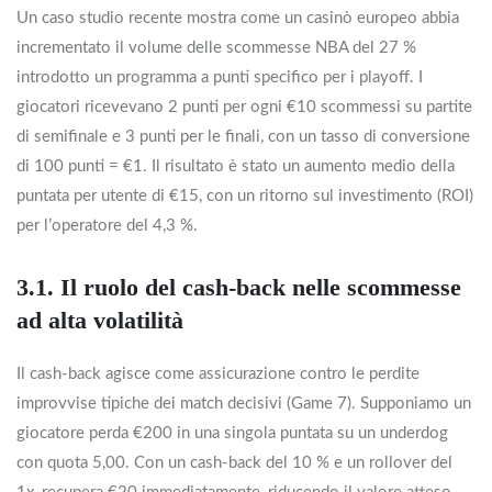
Un caso studio recente mostra come un casinò europeo abbia
incrementato il volume delle scommesse NBA del 27 %
introdotto un programma a punti specifico per i playoff. I
giocatori ricevevano 2 punti per ogni €10 scommessi su partite
di semifinale e 3 punti per le finali, con un tasso di conversione
di 100 punti = €1. Il risultato è stato un aumento medio della
puntata per utente di €15, con un ritorno sul investimento (ROI)
per l’operatore del 4,3 %.
3.1. Il ruolo del cash‑back nelle scommesse
ad alta volatilità
Il cash‑back agisce come assicurazione contro le perdite
improvvise tipiche dei match decisivi (Game 7). Supponiamo un
giocatore perda €200 in una singola puntata su un underdog
con quota 5,00. Con un cash‑back del 10 % e un rollover del