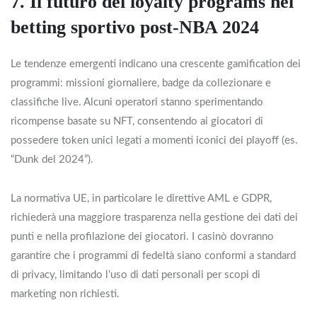
7. Il futuro dei loyalty programs nel
betting sportivo post‑NBA 2024
Le tendenze emergenti indicano una crescente gamification dei
programmi: missioni giornaliere, badge da collezionare e
classifiche live. Alcuni operatori stanno sperimentando
ricompense basate su NFT, consentendo ai giocatori di
possedere token unici legati a momenti iconici dei playoff (es.
“Dunk del 2024”).
La normativa UE, in particolare le direttive AML e GDPR,
richiederà una maggiore trasparenza nella gestione dei dati dei
punti e nella profilazione dei giocatori. I casinò dovranno
garantire che i programmi di fedeltà siano conformi a standard
di privacy, limitando l’uso di dati personali per scopi di
marketing non richiesti.