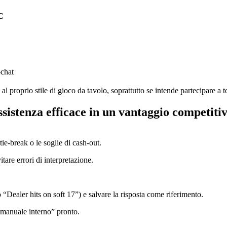
C
‑chat
 al proprio stile di gioco da tavolo, soprattutto se intende partecipare a 
ssistenza efficace in un vantaggio competitiv
ie‑break o le soglie di cash‑out.
are errori di interpretazione.
“Dealer hits on soft 17”) e salvare la risposta come riferimento.
 “manuale interno” pronto.