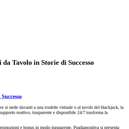
 da Tavolo in Storie di Successo
i Successo
e si siede davanti a una roulette virtuale o al tavolo del blackjack, la
supporto reattivo, trasparente e disponibile 24/7 trasforma la
promozioni e bonus in modo trasparente. Pugliapositiva si presenta