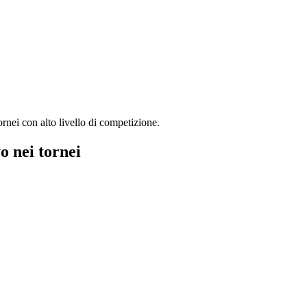
tornei con alto livello di competizione.
o nei tornei