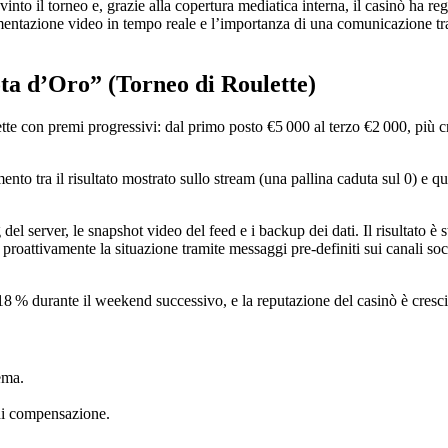
vinto il torneo e, grazie alla copertura mediatica interna, il casinò ha re
umentazione video in tempo reale e l’importanza di una comunicazione tr
ota d’Oro” (Torneo di Roulette)
ette con premi progressivi: dal primo posto €5 000 al terzo €2 000, più cre
mento tra il risultato mostrato sullo stream (una pallina caduta sul 0) e q
del server, le snapshot video del feed e i backup dei dati. Il risultato 
oattivamente la situazione tramite messaggi pre‑definiti sui canali social, 
18 % durante il weekend successivo, e la reputazione del casinò è cresciu
ema.
 di compensazione.