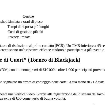
Contro
nshot
Limitata a orari di picco
Tempi di risposta più lunghi
Costi di gestione più alti
Privacy limitata
 tasso di risoluzione al primo contatto (FCR). Un TMR inferiore a 45 se
 percepiscono un’assistenza efficace tendono a partecipare a più eventi e 
Re di Cuori” (Torneo di Blackjack)
 ADM, con un montepremi di €10 000 e oltre 1.000 partecipanti provenie
a segnalato un errore di conteggio delle carte: la sua mano di 21 è stata
mente una verifica video. Grazie alla registrazione dello stream del tavol
onus extra di €50 come gesto di buona volontà.