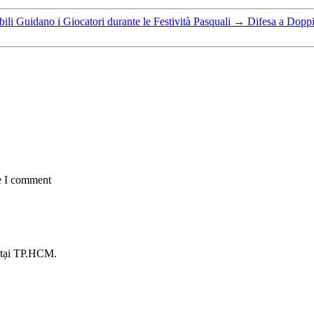
li Guidano i Giocatori durante le Festività Pasquali
→
Difesa a Doppi
me I comment
i tại TP.HCM.