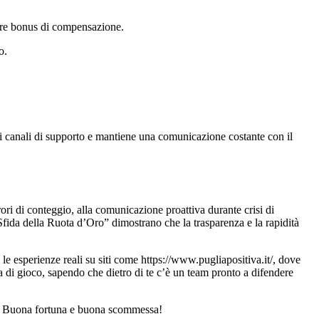
rare bonus di compensazione.
o.
o i canali di supporto e mantiene una comunicazione costante con il
rori di conteggio, alla comunicazione proattiva durante crisi di
 Sfida della Ruota d’Oro” dimostrano che la trasparenza e la rapidità
i le esperienze reali su siti come https://www.pugliapositiva.it/, dove
a di gioco, sapendo che dietro di te c’è un team pronto a difendere
sa. Buona fortuna e buona scommessa!