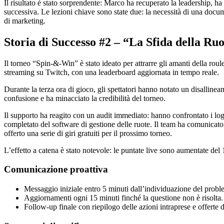
Il risultato è stato sorprendente: Marco ha recuperato la leadership, ha 
successiva. Le lezioni chiave sono state due: la necessità di una doc
di marketing.
Storia di Successo #2 – “La Sfida della Ru
Il torneo “Spin‑&‑Win” è stato ideato per attrarre gli amanti della roul
streaming su Twitch, con una leaderboard aggiornata in tempo reale.
Durante la terza ora di gioco, gli spettatori hanno notato un disallinea
confusione e ha minacciato la credibilità del torneo.
Il supporto ha reagito con un audit immediato: hanno confrontato i log 
completato del software di gestione delle ruote. Il team ha comunicato pr
offerto una serie di giri gratuiti per il prossimo torneo.
L’effetto a catena è stato notevole: le puntate live sono aumentate del 
Comunicazione proattiva
Messaggio iniziale entro 5 minuti dall’individuazione del probl
Aggiornamenti ogni 15 minuti finché la questione non è risolta.
Follow‑up finale con riepilogo delle azioni intraprese e offerte