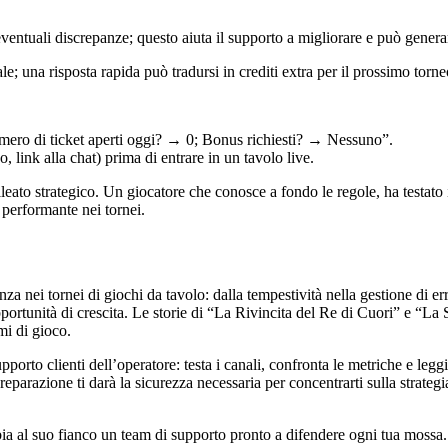
eventuali discrepanze; questo aiuta il supporto a migliorare e può gene
le; una risposta rapida può tradursi in crediti extra per il prossimo torne
mero di ticket aperti oggi? → 0; Bonus richiesti? → Nessuno”.
 link alla chat) prima di entrare in un tavolo live.
lleato strategico. Un giocatore che conosce a fondo le regole, ha testat
 performante nei tornei.
za nei tornei di giochi da tavolo: dalla tempestività nella gestione di er
portunità di crescita. Le storie di “La Rivincita del Re di Cuori” e “La
mi di gioco.
upporto clienti dell’operatore: testa i canali, confronta le metriche e legg
arazione ti darà la sicurezza necessaria per concentrarti sulla strategi
bbia al suo fianco un team di supporto pronto a difendere ogni tua mos