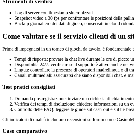
Strumenti di verifica
Log di server con timestamp sincronizzati.
Snapshot video a 30 fps per confrontare le posizioni della pallin
Backup giornaliero dei dati di gioco, conservati in cloud ridond
Come valutare se il servizio clienti di un s
Prima di impegnarsi in un torneo di giochi da tavolo, è fondamentale te
Tempi di risposta: provare la chat live durante le ore di picco; 
Disponibilità 24/7: verificare se il supporto è attivo anche nei w
Lingua: controllare la presenza di operatori madrelingua o di trad
Canali multimediali: assicurarsi che siano disponibili chat, e‑mai
Test pratici consigliati
Domanda pre‑registrazione: inviare una richiesta di chiarimento
Verifica dei tempi di risoluzione: chiedere informazioni su un e
Controllo delle FAQ: leggere le guide sul cash‑out e sul tie‑bre
Gli indicatori di qualità includono recensioni su forum come CasinoM
Caso comparativo