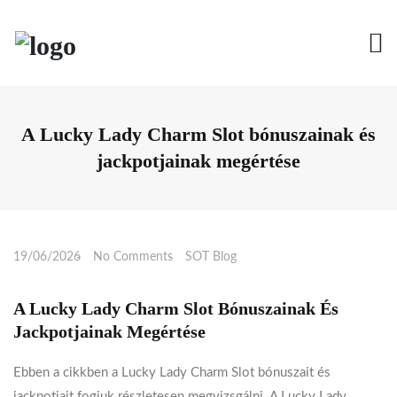
Skip
to
content
A Lucky Lady Charm Slot bónuszainak és
jackpotjainak megértése
19/06/2026
No Comments
SOT Blog
A Lucky Lady Charm Slot Bónuszainak És
Jackpotjainak Megértése
Ebben a cikkben a Lucky Lady Charm Slot bónuszait és
jackpotjait fogjuk részletesen megvizsgálni. A Lucky Lady