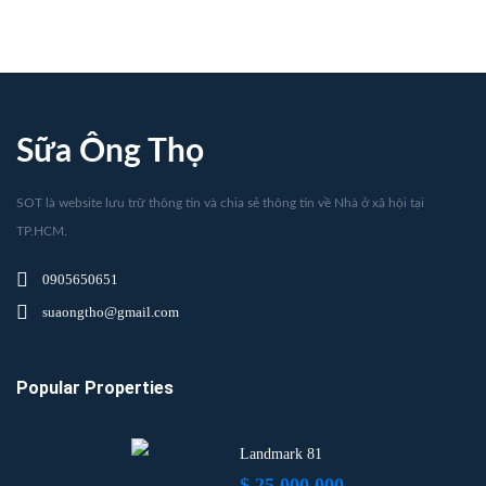
Sữa Ông Thọ
SOT là website lưu trữ thông tin và chia sẻ thông tin về Nhà ở xã hội tại
TP.HCM.
0905650651
suaongtho@gmail.com
Popular Properties
Landmark 81
$ 25.000.000