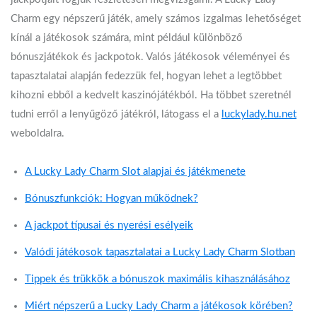
Charm egy népszerű játék, amely számos izgalmas lehetőséget
kínál a játékosok számára, mint például különböző
bónuszjátékok és jackpotok. Valós játékosok véleményei és
tapasztalatai alapján fedezzük fel, hogyan lehet a legtöbbet
kihozni ebből a kedvelt kaszinójátékból. Ha többet szeretnél
tudni erről a lenyűgöző játékról, látogass el a
luckylady.hu.net
weboldalra.
A Lucky Lady Charm Slot alapjai és játékmenete
Bónuszfunkciók: Hogyan működnek?
A jackpot típusai és nyerési esélyeik
Valódi játékosok tapasztalatai a Lucky Lady Charm Slotban
Tippek és trükkök a bónuszok maximális kihasználásához
Miért népszerű a Lucky Lady Charm a játékosok körében?