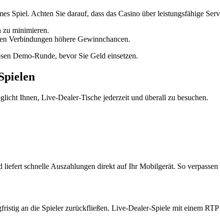
mes Spiel. Achten Sie darauf, dass das Casino über leistungsfähige S
 zu minimieren.
nellen Verbindungen höhere Gewinnchancen.
nlosen Demo‑Runde, bevor Sie Geld einsetzen.
Spielen
glicht Ihnen, Live‑Dealer‑Tische jederzeit und überall zu besuchen.
liefert schnelle Auszahlungen direkt auf Ihr Mobilgerät. So verpassen
ngfristig an die Spieler zurückfließen. Live‑Dealer‑Spiele mit einem R