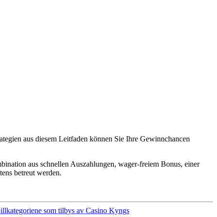
Strategien aus diesem Leitfaden können Sie Ihre Gewinnchancen
bination aus schnellen Auszahlungen, wager‑freiem Bonus, einer
tens betreut werden.
pillkategoriene som tilbys av Casino Kyngs