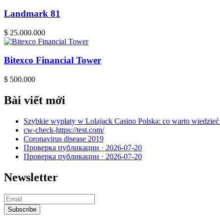
Landmark 81
$ 25.000.000
Bitexco Financial Tower
$ 500.000
Bài viết mới
Szybkie wypłaty w Lolajack Casino Polska: co warto wiedzieć
cw-check-https://test.com/
Coronavirus disease 2019
Проверка публикации · 2026-07-20
Проверка публикации · 2026-07-20
Newsletter
Subscribe