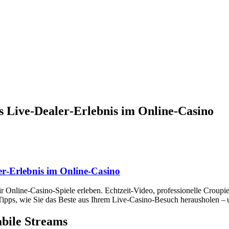
es Live‑Dealer‑Erlebnis im Online‑Casino
ler‑Erlebnis im Online‑Casino
ir Online‑Casino‑Spiele erleben. Echtzeit‑Video, professionelle Croup
Tipps, wie Sie das Beste aus Ihrem Live‑Casino‑Besuch herausholen – u
abile Streams