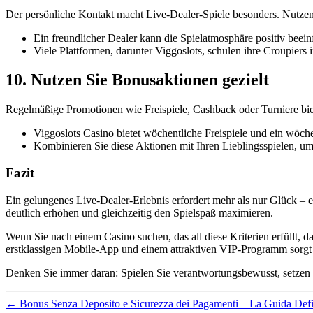
Der persönliche Kontakt macht Live‑Dealer‑Spiele besonders. Nutzen 
Ein freundlicher Dealer kann die Spielatmosphäre positiv beein
Viele Plattformen, darunter Viggoslots, schulen ihre Croupiers
10. Nutzen Sie Bonusaktionen gezielt
Regelmäßige Promotionen wie Freispiele, Cashback oder Turniere bi
Viggoslots Casino bietet wöchentliche Freispiele und ein wöc
Kombinieren Sie diese Aktionen mit Ihren Lieblingsspielen, u
Fazit
Ein gelungenes Live‑Dealer‑Erlebnis erfordert mehr als nur Glück – 
deutlich erhöhen und gleichzeitig den Spielspaß maximieren.
Wenn Sie nach einem Casino suchen, das all diese Kriterien erfüllt, d
erstklassigen Mobile‑App und einem attraktiven VIP‑Programm sorgt da
Denken Sie immer daran: Spielen Sie verantwortungsbewusst, setzen S
←
Bonus Senza Deposito e Sicurezza dei Pagamenti – La Guida Defini