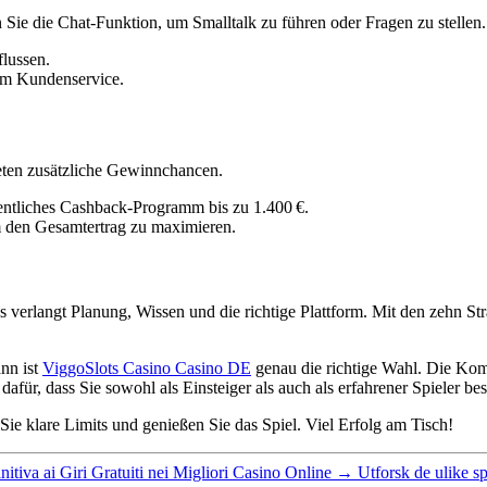
Sie die Chat‑Funktion, um Smalltalk zu führen oder Fragen zu stellen.
flussen.
 im Kundenservice.
eten zusätzliche Gewinnchancen.
hentliches Cashback‑Programm bis zu 1.400 €.
m den Gesamtertrag zu maximieren.
es verlangt Planung, Wissen und die richtige Plattform. Mit den zehn 
ann ist
ViggoSlots Casino Casino DE
genau die richtige Wahl. Die Kom
für, dass Sie sowohl als Einsteiger als auch als erfahrener Spieler bes
ie klare Limits und genießen Sie das Spiel. Viel Erfolg am Tisch!
tiva ai Giri Gratuiti nei Migliori Casino Online
→
Utforsk de ulike s