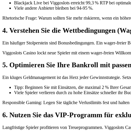
Blackjack Live bei Viggoslots erreicht 99,3 % RTP bei optimale
Viele andere Anbieter bleiben bei 94‑95 %.
Rhetorische Frage: Warum sollten Sie mehr riskieren, wenn ein höhe
4. Verstehen Sie die Wettbedingungen (Wa
Ein häufiger Stolperstein sind Bonusbedingungen. Ein wager‑freier 
Viggoslots Casino lockt neue Spieler mit einem wager‑freien Willkom
5. Optimieren Sie Ihre Bankroll mit passe
Ein kluges Geldmanagement ist das Herz jeder Gewinnstrategie. Setze
Tipp: Beginnen Sie mit Einsätzen, die maximal 2 % Ihrer Gesa
Viele Spieler verlieren durch zu hohe Einsätze schneller ihr Bu
Responsible Gaming: Legen Sie tägliche Verlustlimits fest und halten S
6. Nutzen Sie das VIP‑Programm für exklu
Langfristige Spieler profitieren von Treueprogrammen. Viggoslots C