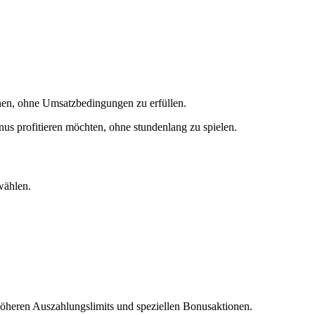
nen, ohne Umsatzbedingungen zu erfüllen.
us profitieren möchten, ohne stundenlang zu spielen.
wählen.
höheren Auszahlungslimits und speziellen Bonusaktionen.