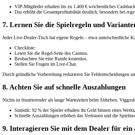
VIP‑Mitglieder erhalten bis zu 1.400 € wöchentliches Cashback
Das erhöht die Gesamtprofitabilität deutlich, besonders bei reg
7. Lernen Sie die Spielregeln und Variante
Jeder Live‑Dealer‑Tisch hat eigene Regeln – etwa unterschiedliche 
Checkliste:
Lesen Sie die Regel‑Seite des Casinos.
Beobachten Sie eine Runde kostenlos.
Stellen Sie Fragen im Live‑Chat.
Durch gründliche Vorbereitung reduzieren Sie Fehlentscheidungen un
8. Achten Sie auf schnelle Auszahlungen
Nichts ist frustrierender als lange Wartezeiten beim Abheben. Viggos
Statistik: 92 % der Spieler erhalten ihr Geld binnen eines Werkt
Schnelle Auszahlungen erhöhen das Vertrauen und die Spielmot
9. Interagieren Sie mit dem Dealer für ein