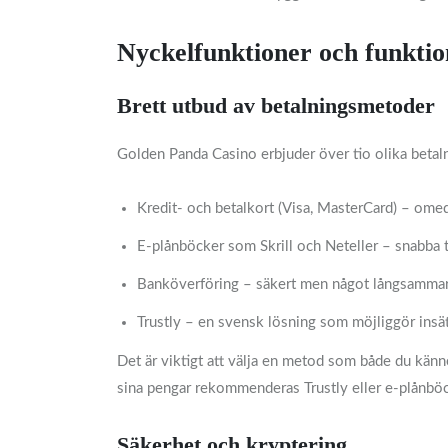
Nyckelfunktioner och funktion
Brett utbud av betalningsmetoder
Golden Panda Casino erbjuder över tio olika betalni
Kredit- och betalkort (Visa, MasterCard) – omed
E-plånböcker som Skrill och Neteller – snabba t
Banköverföring – säkert men något långsammare
Trustly – en svensk lösning som möjliggör insät
Det är viktigt att välja en metod som både du känn
sina pengar rekommenderas Trustly eller e‑plånböc
Säkerhet och kryptering