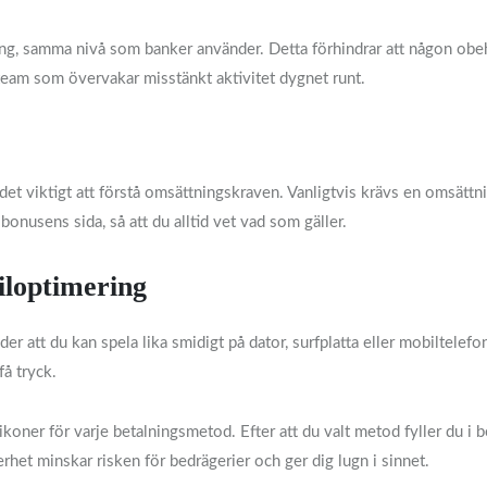
ing, samma nivå som banker använder. Detta förhindrar att någon obeh
team som övervakar misstänkt aktivitet dygnet runt.
et viktigt att förstå omsättningskraven. Vanligtvis krävs en omsätt
 bonusens sida, så att du alltid vet vad som gäller.
iloptimering
r att du kan spela lika smidigt på dator, surfplatta eller mobiltelefo
få tryck.
 ikoner för varje betalningsmetod. Efter att du valt metod fyller du 
erhet minskar risken för bedrägerier och ger dig lugn i sinnet.