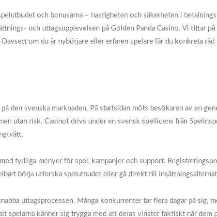
spelutbudet och bonusarna – hastigheten och säkerheten i betalningspr
tnings‑ och uttagsupplevelsen på Golden Panda Casino. Vi tittar på l
r. Oavsett om du är nybörjare eller erfaren spelare får du konkreta råd
n på den svenska marknaden. På startsidan möts besökaren av en ge
rmen utan risk. Casinot drivs under en svensk spellicens från Spelinsp
ngtvätt.
, med tydliga menyer för spel, kampanjer och support. Registreringspr
art börja utforska spelutbudet eller gå direkt till insättningsalterna
snabba uttagsprocessen. Många konkurrenter tar flera dagar på sig, 
 spelarna känner sig trygga med att deras vinster faktiskt når dem på