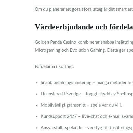
Om du planerar att göra stora uttag är det smart at
Värdeerbjudande och fördela
Golden Panda Casino kombinerar snabba insättninga
Microgaming och Evolution Gaming. Detta ger spela
Fördelarna i korthet:
Snabb betalningshantering – många metoder är
Licensierad i Sverige – tryggt skydd av Spelins
Mobilvänligt gränssnitt – spela var du vill.
Kundsupport 24/7 – live‑chat och e‑mail svarar
Ansvarsfullt spelande – verktyg för insättningsg