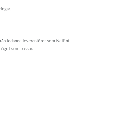
ingar.
från ledande leverantörer som NetEnt,
 något som passar.