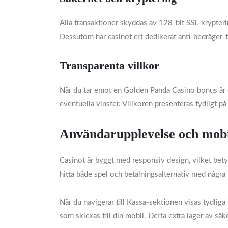
Alla transaktioner skyddas av 128‑bit SSL‑krypter
Dessutom har casinot ett dedikerat anti‑bedräger‑
Transparenta villkor
När du tar emot en Golden Panda Casino bonus är d
eventuella vinster. Villkoren presenteras tydligt på
Användarupplevelse och mob
Casinot är byggt med responsiv design, vilket betyde
hitta både spel och betalningsalternativ med några 
När du navigerar till Kassa‑sektionen visas tydliga
som skickas till din mobil. Detta extra lager av säk