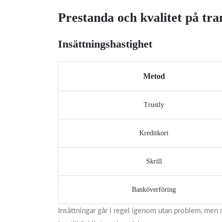
Prestanda och kvalitet på tra
Insättningshastighet
Metod
Trustly
Kreditkort
Skrill
Banköverföring
Insättningar går i regel igenom utan problem, men om