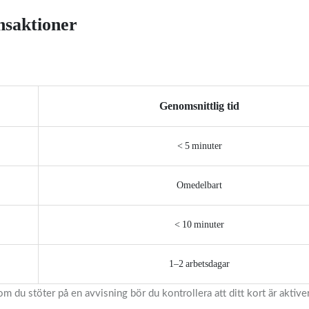
nsaktioner
Genomsnittlig tid
< 5 minuter
Omedelbart
< 10 minuter
1–2 arbetsdagar
 du stöter på en avvisning bör du kontrollera att ditt kort är aktiver