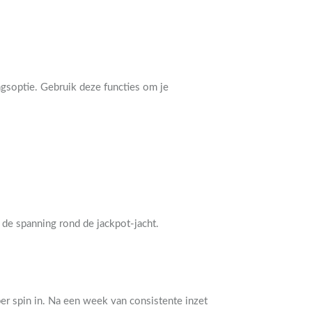
ingsoptie. Gebruik deze functies om je
 de spanning rond de jackpot‑jacht.
r spin in. Na een week van consistente inzet