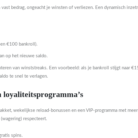
ast bedrag, ongeacht je winsten of verliezen. Een dynamisch inzetmo
 een €100 bankroll).
aan op het nieuwe saldo.
iteren van winststreaks. Een voorbeeld: als je bankroll stijgt naar €1
ldo te snel te verlagen.
n loyaliteitsprogramma’s
pakket, wekelijkse reload‑bonussen en een VIP‑programma met meerd
 (wagering) respecteert.
atis spins.