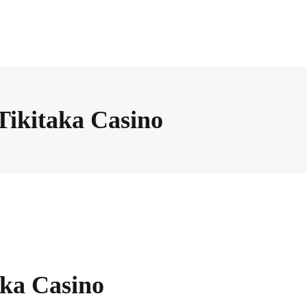
Tikitaka Casino
aka Casino