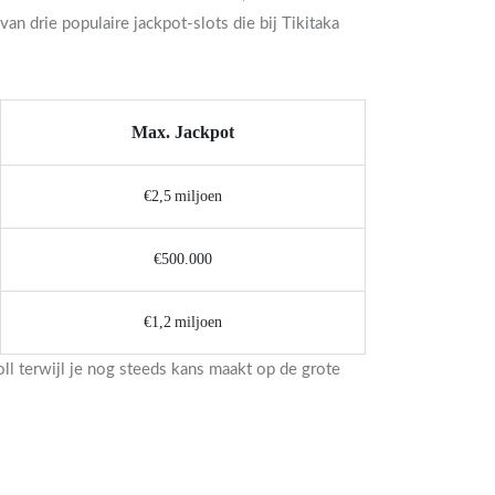
n drie populaire jackpot‑slots die bij Tikitaka
Max. Jackpot
€2,5 miljoen
€500.000
€1,2 miljoen
l terwijl je nog steeds kans maakt op de grote