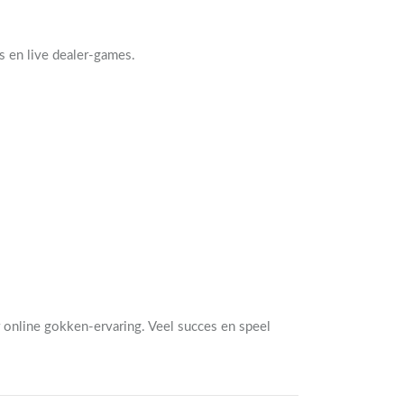
 en live dealer‑games.
r online gokken‑ervaring. Veel succes en speel