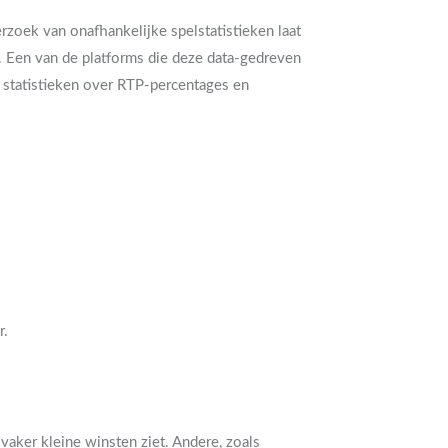
rzoek van onafhankelijke spelstatistieken laat
n. Een van de platforms die deze data‑gedreven
e statistieken over RTP‑percentages en
r.
 vaker kleine winsten ziet. Andere, zoals