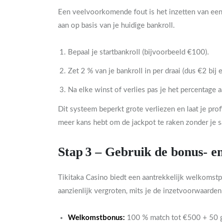
Een veelvoorkomende fout is het inzetten van een v
aan op basis van je huidige bankroll.
Bepaal je startbankroll (bijvoorbeeld €100).
Zet 2 % van je bankroll in per draai (dus €2 bij
Na elke winst of verlies pas je het percentage 
Dit systeem beperkt grote verliezen en laat je prof
meer kans hebt om de jackpot te raken zonder je sa
Stap 3 – Gebruik de bonus‑ e
Tikitaka Casino biedt een aantrekkelijk welkomst
aanzienlijk vergroten, mits je de inzetvoorwaarden
Welkomstbonus:
100 % match tot €500 + 50 gr