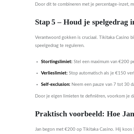
Door dit te combineren met je percentage‑inzet, m
Stap 5 – Houd je spelgedrag i
Verantwoord gokken is cruciaal. Tikitaka Casino bie
speelgedrag te reguleren.
Stortingslimiet:
Stel een maximum van €200 pe
Verlieslimiet:
Stop automatisch als je €150 verl
Self‑exclusion:
Neem een pauze van 7 tot 30 da
Door je eigen limieten te definiëren, voorkom je d
Praktisch voorbeeld: Hoe Jan
Jan begon met €200 op Tikitaka Casino. Hij koos 