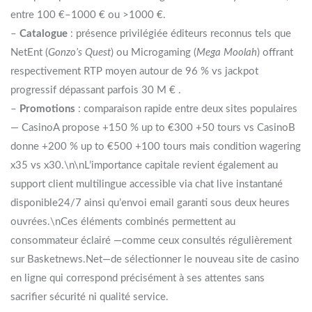
entre 100 €–1000 € ou >1000 €.
–
Catalogue
: présence privilégiée éditeurs reconnus tels que
NetEnt (
Gonzo’s Quest
) ou Microgaming (
Mega Moolah
) offrant
respectivement RTP moyen autour de 96 % vs jackpot
progressif dépassant parfois 30 M € .
–
Promotions
: comparaison rapide entre deux sites populaires
— CasinoA propose +150 % up to €300 +50 tours vs CasinoB
donne +200 % up to €500 +100 tours mais condition wagering
x35 vs x30.\n\nL’importance capitale revient également au
support client multilingue accessible via chat live instantané
disponible24/7 ainsi qu’envoi email garanti sous deux heures
ouvrées.\nCes éléments combinés permettent au
consommateur éclairé —comme ceux consultés régulièrement
sur Basketnews.Net—de sélectionner le nouveau site de casino
en ligne qui correspond précisément à ses attentes sans
sacrifier sécurité ni qualité service.