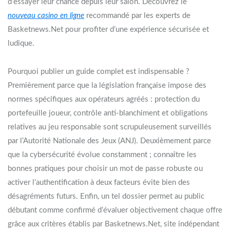
d’essayer leur chance depuis leur salon. Découvrez le
nouveau casino en ligne
recommandé par les experts de
Basketnews.Net pour profiter d’une expérience sécurisée et
ludique.
Pourquoi publier un guide complet est indispensable ?
Premièrement parce que la législation française impose des
normes spécifiques aux opérateurs agréés : protection du
portefeuille joueur, contrôle anti‑blanchiment et obligations
relatives au jeu responsable sont scrupuleusement surveillés
par l’Autorité Nationale des Jeux (ANJ). Deuxièmement parce
que la cybersécurité évolue constamment ; connaître les
bonnes pratiques pour choisir un mot de passe robuste ou
activer l’authentification à deux facteurs évite bien des
désagréments futurs. Enfin, un tel dossier permet au public
débutant comme confirmé d’évaluer objectivement chaque offre
grâce aux critères établis par Basketnews.Net, site indépendant