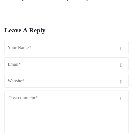
Leave A Reply