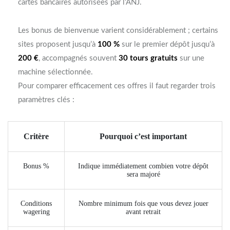
cartes bancaires autorisées par l’ANJ.
Les bonus de bienvenue varient considérablement ; certains
sites proposent jusqu’à
100 %
sur le premier dépôt jusqu’à
200 €
, accompagnés souvent
30 tours gratuits
sur une
machine sélectionnée.
Pour comparer efficacement ces offres il faut regarder trois
paramètres clés :
Critère
Pourquoi c’est important
Bonus %
Indique immédiatement combien votre dépôt
sera majoré
Conditions
Nombre minimum fois que vous devez jouer
wagering
avant retrait