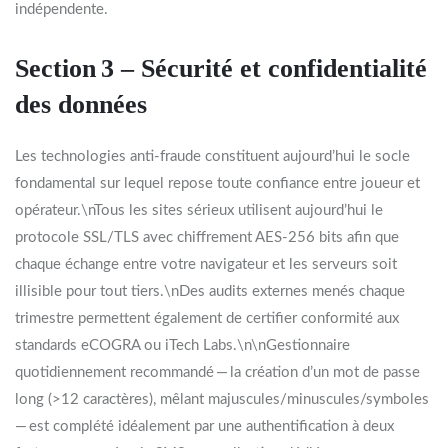
indépendente.
Section 3 – Sécurité et confidentialité
des données
Les technologies anti‑fraude constituent aujourd’hui le socle
fondamental sur lequel repose toute confiance entre joueur et
opérateur.\nTous les sites sérieux utilisent aujourd’hui le
protocole SSL/TLS avec chiffrement AES‑256 bits afin que
chaque échange entre votre navigateur et les serveurs soit
illisible pour tout tiers.\nDes audits externes menés chaque
trimestre permettent également de certifier conformité aux
standards eCOGRA ou iTech Labs.\n\nGestionnaire
quotidiennement recommandé — la création d’un mot de passe
long (>12 caractères), mêlant majuscules/minuscules/symboles
— est complété idéalement par une authentification à deux