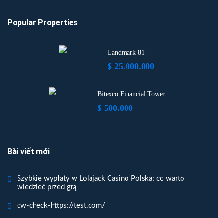
Popular Properties
Landmark 81
$ 25.000.000
Bitexco Financial Tower
$ 500.000
Bài viết mới
Szybkie wypłaty w Lolajack Casino Polska: co warto
wiedzieć przed grą
cw-check-https://test.com/