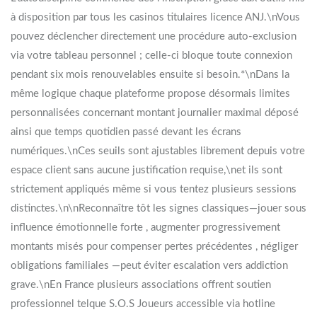
à disposition par tous les casinos titulaires licence ANJ.\nVous
pouvez déclencher directement une procédure auto‑exclusion
via votre tableau personnel ; celle-ci bloque toute connexion
pendant six mois renouvelables ensuite si besoin.*\nDans la
même logique chaque plateforme propose désormais limites
personnalisées concernant montant journalier maximal déposé
ainsi que temps quotidien passé devant les écrans
numériques.\nCes seuils sont ajustables librement depuis votre
espace client sans aucune justification requise,\net ils sont
strictement appliqués même si vous tentez plusieurs sessions
distinctes.\n\nReconnaître tôt les signes classiques—jouer sous
influence émotionnelle forte , augmenter progressivement
montants misés pour compenser pertes précédentes , négliger
obligations familiales —peut éviter escalation vers addiction
grave.\nEn France plusieurs associations offrent soutien
professionnel telque S.O.S Joueurs accessible via hotline