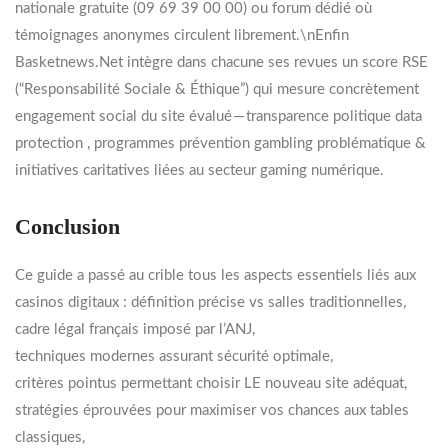
nationale gratuite (09 69 39 00 00) ou forum dédié où
témoignages anonymes circulent librement.\nEnfin
Basketnews.Net intègre dans chacune ses revues un score RSE
(“Responsabilité Sociale & Éthique”) qui mesure concrètement
engagement social du site évalué — transparence politique data
protection , programmes prévention gambling problématique &
initiatives caritatives liées au secteur gaming numérique.
Conclusion
Ce guide a passé au crible tous les aspects essentiels liés aux
casinos digitaux : définition précise vs salles traditionnelles,
cadre légal français imposé par l’ANJ,
techniques modernes assurant sécurité optimale,
critères pointus permettant choisir LE nouveau site adéquat,
stratégies éprouvées pour maximiser vos chances aux tables
classiques,