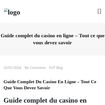
Skip
to
content
Guide complet du casino en ligne – Tout ce que
vous devez savoir
10/01/2026
No Comments
SOT Blog
Guide Complet Du Casino En Ligne – Tout Ce
Que Vous Devez Savoir
Guide complet du casino en