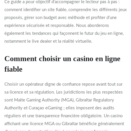
Ce guide a pour objectif d’accompagner le lecteur pas à pas :
comment identifier un site fiable, comprendre les différents jeux
proposés, gérer son budget avec méthode et profiter d’une
expérience sécurisée et responsable. Nous aborderons
également les tendances qui façonnent le futur du jeu en ligne,
notamment le live dealer et la réalité virtuelle.
Comment choisir un casino en ligne
fiable
Choisir un opérateur digne de confiance repose avant tout sur
sa licence et sa régulation. Les juridictions les plus respectées
sont Malte Gaming Authority (MGA), Gibraltar Regulatory
Authority et Curaçao eGaming ; elles imposent des audits
réguliers et une transparence financière obligatoire. Un casino
affichant une licence MGA ou Gibraltar bénéficie généralement