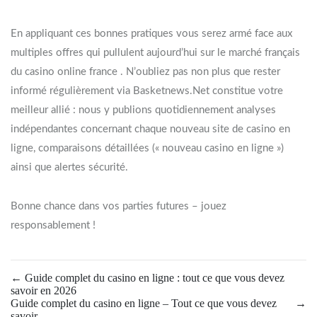
En appliquant ces bonnes pratiques vous serez armé face aux
multiples offres qui pullulent aujourd’hui sur le marché français
du casino online france . N’oubliez pas non plus que rester
informé régulièrement via Basketnews.Net constitue votre
meilleur allié : nous y publions quotidiennement analyses
indépendantes concernant chaque nouveau site de casino en
ligne, comparaisons détaillées (« nouveau casino en ligne »)
ainsi que alertes sécurité.
Bonne chance dans vos parties futures – jouez
responsablement !
←
Guide complet du casino en ligne : tout ce que vous devez
savoir en 2026
Guide complet du casino en ligne – Tout ce que vous devez
→
savoir