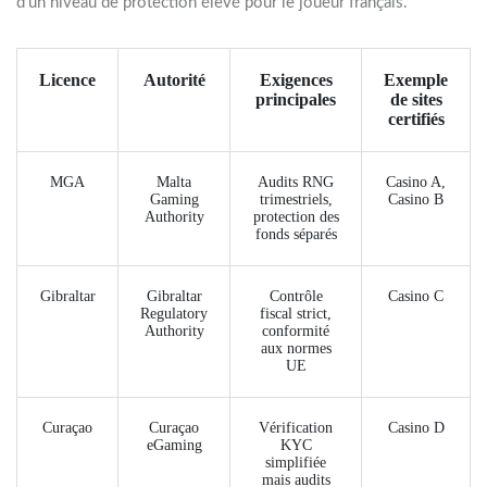
d’un niveau de protection élevé pour le joueur français.
Licence
Autorité
Exigences
Exemple
principales
de sites
certifiés
MGA
Malta
Audits RNG
Casino A,
Gaming
trimestriels,
Casino B
Authority
protection des
fonds séparés
Gibraltar
Gibraltar
Contrôle
Casino C
Regulatory
fiscal strict,
Authority
conformité
aux normes
UE
Curaçao
Curaçao
Vérification
Casino D
eGaming
KYC
simplifiée
mais audits