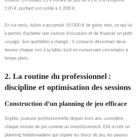
couleur. En misant 15 € contre un pot de 45 €, il a remporté
120 €, portant son solde à 1 200 €.
En six mois, Julien a accumulé 10 000 € de gains nets, ce qui lui
a permis d’acheter une voiture d’occasion et de financer un petit
voyage. Son quotidien a changé : il consacre désormais deux
heures chaque soir à la table, tout en conservant son emploi à
temps plein.
2. La routine du professionnel :
discipline et optimisation des sessions
Construction d’un planning de jeu efficace
Sophie, joueuse professionnelle depuis trois ans, considère
chaque minute de jeu comme un investissement. Elle a créé un
planning hebdomadaire qui sépare les blocs de jeu, les pauses