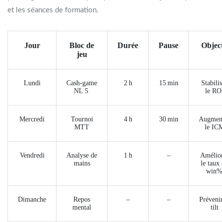
et les séances de formation.
Jour
Bloc de
Durée
Pause
Object
jeu
Lundi
Cash‑game
2 h
15 min
Stabili
NL 5
le RO
Mercredi
Tournoi
4 h
30 min
Augmen
MTT
le IC
Vendredi
Analyse de
1 h
–
Amélio
mains
le taux
win
Dimanche
Repos
–
–
Prévenir
mental
tilt