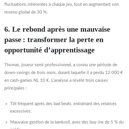
fluctuations inhérentes à chaque jeu, tout en augmentant son
revenu global de 30 %.
6. Le rebond après une mauvaise
passe : transformer la perte en
opportunité d’apprentissage
Thomas, joueur semi‑professionnel, a connu une période de
down‑swings de trois mois, durant laquelle il a perdu 12 000 €
en cash‑games NL 10 €. L’analyse a révélé trois causes
principales :
Tilt fréquent après des bad beats, entraînant des relances
excessives.
Mauvaise gestion de la bankroll, avec des buy‑ins de 5 % du