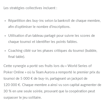
Les stratégies collectives incluent :
Répartition des buy‑ins selon la bankroll de chaque membre,
afin d’optimiser le nombre d’inscriptions.
Utilisation d’un tableau partagé pour suivre les scores de
chaque tournoi et identifier les points faibles.
Coaching ciblé sur les phases critiques du tournoi (bubble,
final table).
Cette synergie a porté ses fruits lors du « World Series of
Poker Online » où la Team Aurora a remporté le premier prix du
tournoi de 5 000 € de buy‑in, partageant un jackpot de
120 000 €. Chaque membre a ainsi vu son capital augmenter de
30 % en une seule soirée, prouvant que la coopération peut
surpasser le jeu solitaire.