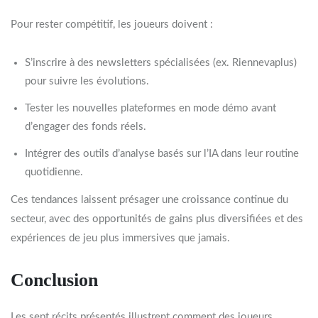
Pour rester compétitif, les joueurs doivent :
S’inscrire à des newsletters spécialisées (ex. Riennevaplus)
pour suivre les évolutions.
Tester les nouvelles plateformes en mode démo avant
d’engager des fonds réels.
Intégrer des outils d’analyse basés sur l’IA dans leur routine
quotidienne.
Ces tendances laissent présager une croissance continue du
secteur, avec des opportunités de gains plus diversifiées et des
expériences de jeu plus immersives que jamais.
Conclusion
Les sept récits présentés illustrent comment des joueurs