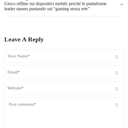
Gioco offline sui dispositivi mobili: perché le piattaforme
→
leader stanno puntando sul “gaming senza rete”
Leave A Reply