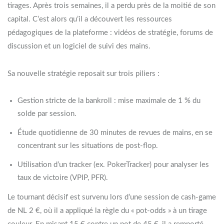
tirages. Après trois semaines, il a perdu près de la moitié de son
capital. C’est alors qu’il a découvert les ressources
pédagogiques de la plateforme : vidéos de stratégie, forums de
discussion et un logiciel de suivi des mains.
Sa nouvelle stratégie reposait sur trois piliers :
Gestion stricte de la bankroll : mise maximale de 1 % du
solde par session.
Étude quotidienne de 30 minutes de revues de mains, en se
concentrant sur les situations de post‑flop.
Utilisation d’un tracker (ex. PokerTracker) pour analyser les
taux de victoire (VPIP, PFR).
Le tournant décisif est survenu lors d’une session de cash‑game
de NL 2 €, où il a appliqué la règle du « pot‑odds » à un tirage