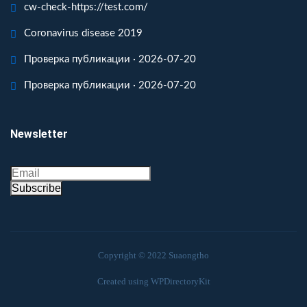
cw-check-https://test.com/
Coronavirus disease 2019
Проверка публикации · 2026-07-20
Проверка публикации · 2026-07-20
Newsletter
Subscribe
Copyright © 2022 Suaongtho
Created using WPDirectoryKit