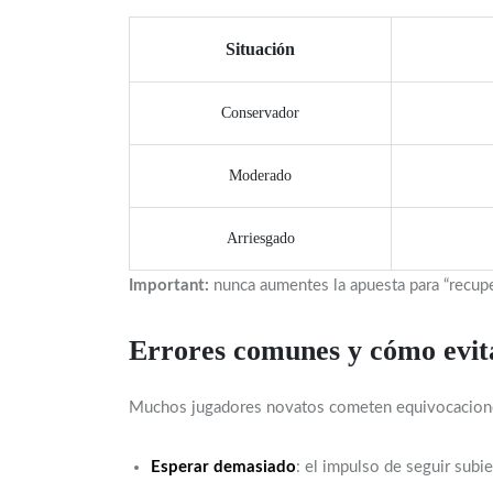
Situación
Conservador
Moderado
Arriesgado
Important:
nunca aumentes la apuesta para “recuper
Errores comunes y cómo evit
Muchos jugadores novatos cometen equivocaciones 
Esperar demasiado
: el impulso de seguir subi