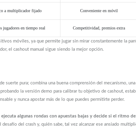
o a multiplicador fijado
Conveniente en móvil
s jugadores en tiempo real
Competitividad, premios extra
itivos móviles, ya que permite jugar sin mirar constantemente la pant
cador, el cashout manual sigue siendo la mejor opción.
e suerte pura; combina una buena comprensión del mecanismo, una g
 probando la versión demo para calibrar tu objetivo de cashout, estab
sable y nunca apostar más de lo que puedes permitirte perder.
jecuta algunas rondas con apuestas bajas y decide si el ritmo del
e al desafío del crash y, quién sabe, tal vez alcanzar ese ansiado mult