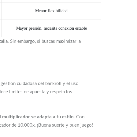
Menor flexibilidad
Mayor presión, necesita conexión estable
alla. Sin embargo, si buscas maximizar la
estión cuidadosa del bankroll y el uso
lece límites de apuesta y respeta los
 multiplicador se adapta a tu estilo.
Con
iplicador de 10,000x. ¡Buena suerte y buen juego!