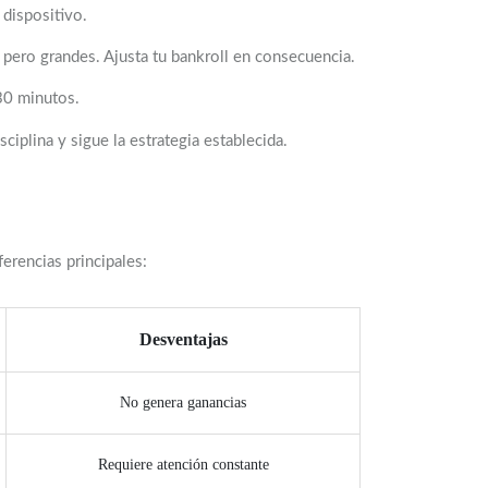
 dispositivo.
 pero grandes. Ajusta tu bankroll en consecuencia.
‑30 minutos.
iplina y sigue la estrategia establecida.
erencias principales:
Desventajas
No genera ganancias
Requiere atención constante