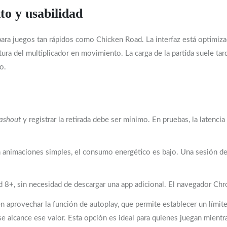
to y usabilidad
 para juegos tan rápidos como Chicken Road. La interfaz está optimiz
ectura del multiplicador en movimiento. La carga de la partida suele 
o.
ashout
y registrar la retirada debe ser mínimo. En pruebas, la latenci
n animaciones simples, el consumo energético es bajo. Una sesión de
 8+, sin necesidad de descargar una app adicional. El navegador Chr
 aprovechar la función de autoplay, que permite establecer un límit
se alcance ese valor. Esta opción es ideal para quienes juegan mien