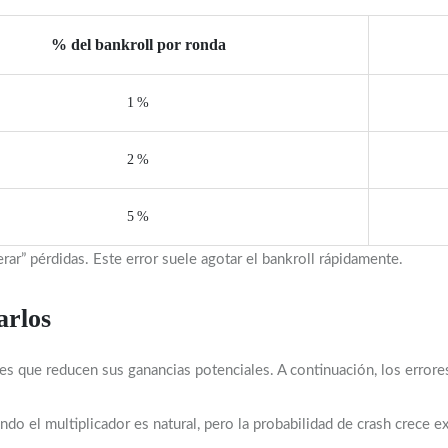
% del bankroll por ronda
1 %
2 %
5 %
ar” pérdidas. Este error suele agotar el bankroll rápidamente.
arlos
que reducen sus ganancias potenciales. A continuación, los errores
endo el multiplicador es natural, pero la probabilidad de crash crece 